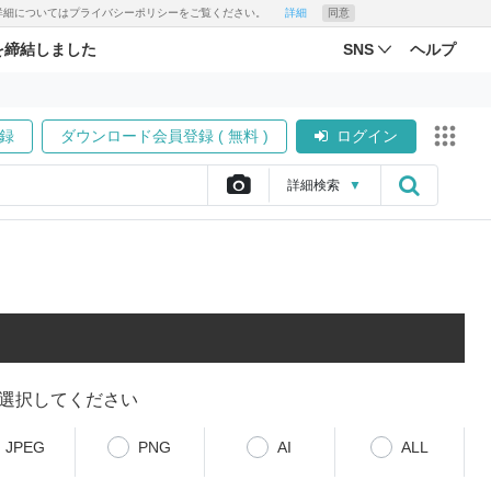
す。詳細についてはプライバシーポリシーをご覧ください。
詳細
同意
を締結しました
SNS
ヘルプ
録
ダウンロード会員登録 ( 無料 )
ログイン
詳細
検索
▼
選択してください
JPEG
PNG
AI
ALL