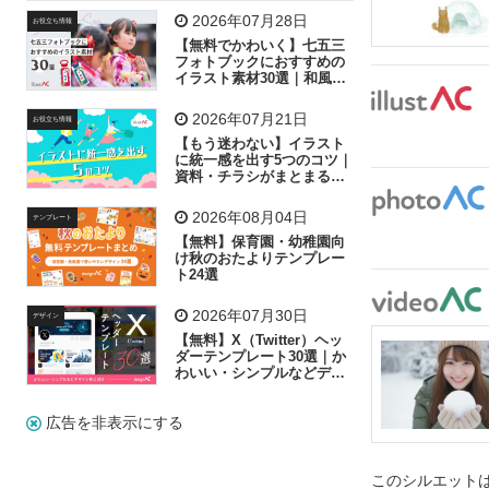
飛行機
グラフ
ビル
魚
家族
書類
2026年07月28日
お役立ち情報
【無料でかわいく】七五三
歩く
工場
会社
太陽
キラキラ
フォトブックにおすすめの
イラスト素材30選｜和風の
飾り付け素材が揃う
人物
虫眼鏡
花火
電車
ビジネス
2026年07月21日
お役立ち情報
子供
作業員
葉
相談
ピクトグラム
【もう迷わない】イラスト
に統一感を出す5つのコツ｜
資料・チラシがまとまるフ
リー素材の選び方
2026年08月04日
テンプレート
【無料】保育園・幼稚園向
け秋のおたよりテンプレー
ト24選
2026年07月30日
デザイン
【無料】X（Twitter）ヘッ
ダーテンプレート30選｜か
わいい・シンプルなどデザ
イン別に紹介
広告を非表示にする
このシルエットは