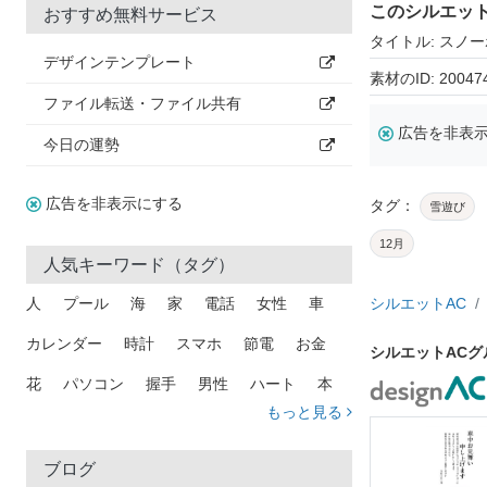
このシルエッ
おすすめ無料サービス
タイトル: スノ
デザインテンプレート
素材のID: 20047
ファイル転送・ファイル共有
広告を非表
今日の運勢
広告を非表示にする
タグ：
雪遊び
12月
人気キーワード（タグ）
人
プール
海
家
電話
女性
車
シルエットAC
カレンダー
時計
スマホ
節電
お金
シルエットAC
花
パソコン
握手
男性
ハート
本
もっと見る
矢印
猫
手
メール
トラック
木
犬
吹き出し
カメラ
星
プレゼント
ブログ