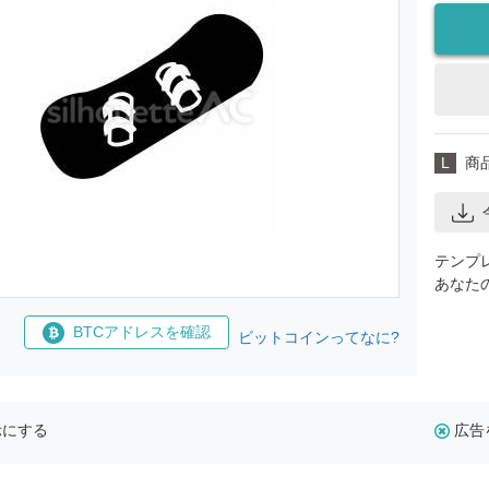
L
商
テンプ
あなた
BTCアドレスを確認
ビットコインってなに?
示にする
広告