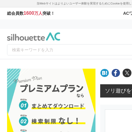
当Webサイトはよりよいユーザー体験を実現するためにCookieを使
1600
AC
総会員数
万人
突破！
ソリ遊びを