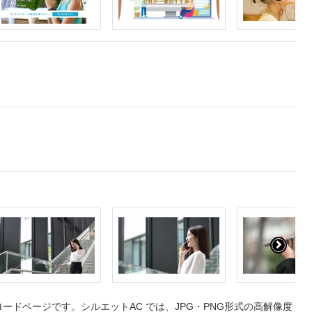
ドページです。シルエットAC では、JPG・PNG形式の高解像度