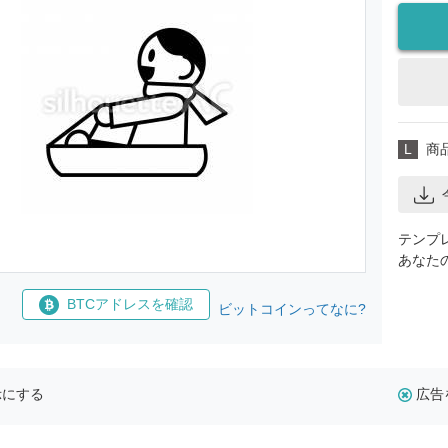
L
商
テンプ
あなた
BTCアドレスを確認
ビットコインってなに?
示にする
広告