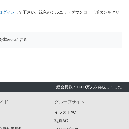
ログイン
して下さい。緑色のシルエットダウンロードボタンをクリ
を非表示にする
総会員数：1600万人を突破しました
イド
グループサイト
イラストAC
写真AC
会員利用規約
フリービーAC