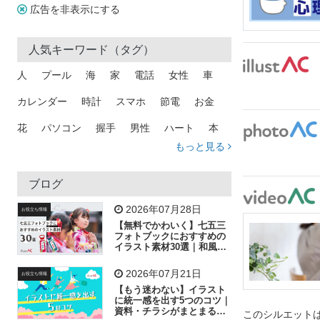
広告を非表示にする
人気キーワード（タグ）
人
プール
海
家
電話
女性
車
カレンダー
時計
スマホ
節電
お金
花
パソコン
握手
男性
ハート
本
もっと見る
矢印
猫
手
メール
トラック
木
犬
吹き出し
カメラ
星
プレゼント
ブログ
飛行機
グラフ
ビル
魚
家族
書類
2026年07月28日
お役立ち情報
【無料でかわいく】七五三
歩く
工場
会社
太陽
キラキラ
フォトブックにおすすめの
イラスト素材30選｜和風の
飾り付け素材が揃う
人物
虫眼鏡
花火
電車
ビジネス
2026年07月21日
お役立ち情報
子供
作業員
葉
相談
ピクトグラム
【もう迷わない】イラスト
に統一感を出す5つのコツ｜
資料・チラシがまとまるフ
このシルエットは