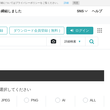
す。詳細についてはプライバシーポリシーをご覧ください。
詳細
同意
を締結しました
SNS
ヘルプ
録
ダウンロード会員登録 ( 無料 )
ログイン
詳細
検索
▼
選択してください
JPEG
PNG
AI
ALL