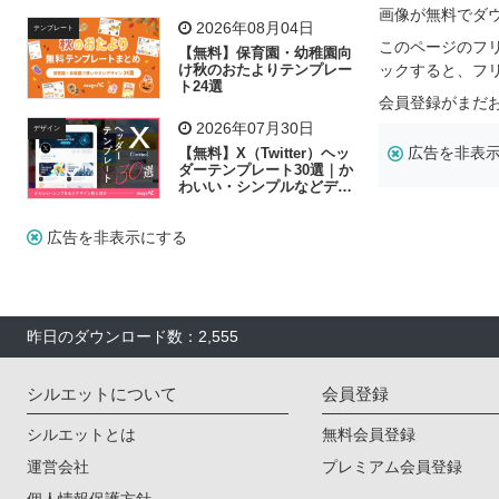
リー素材の選び方
画像が無料でダ
2026年08月04日
テンプレート
このページのフ
【無料】保育園・幼稚園向
け秋のおたよりテンプレー
ックすると、フ
ト24選
会員登録がまだ
2026年07月30日
デザイン
広告を非表
【無料】X（Twitter）ヘッ
ダーテンプレート30選｜か
わいい・シンプルなどデザ
イン別に紹介
広告を非表示にする
昨日のダウンロード数：2,555
シルエットについて
会員登録
シルエットとは
無料会員登録
運営会社
プレミアム会員登録
個人情報保護方針