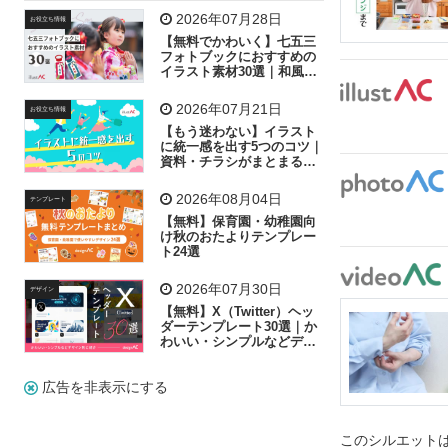
飛行機
グラフ
ビル
魚
家族
書類
2026年07月28日
お役立ち情報
【無料でかわいく】七五三
歩く
工場
会社
太陽
キラキラ
フォトブックにおすすめの
イラスト素材30選｜和風の
飾り付け素材が揃う
人物
虫眼鏡
花火
電車
ビジネス
2026年07月21日
お役立ち情報
子供
作業員
葉
相談
ピクトグラム
【もう迷わない】イラスト
に統一感を出す5つのコツ｜
資料・チラシがまとまるフ
リー素材の選び方
2026年08月04日
テンプレート
【無料】保育園・幼稚園向
け秋のおたよりテンプレー
ト24選
2026年07月30日
デザイン
【無料】X（Twitter）ヘッ
ダーテンプレート30選｜か
わいい・シンプルなどデザ
イン別に紹介
広告を非表示にする
このシルエットは