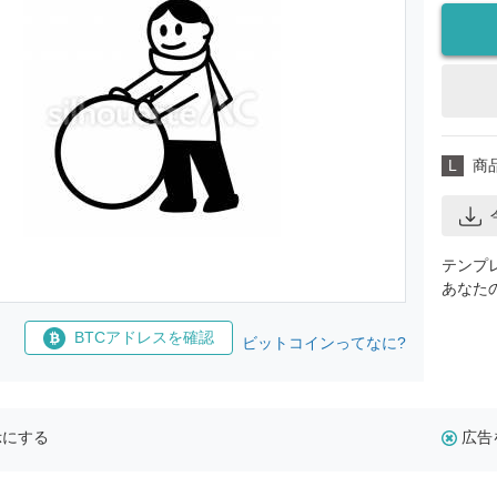
L
商
テンプ
あなた
BTCアドレスを確認
ビットコインってなに?
示にする
広告