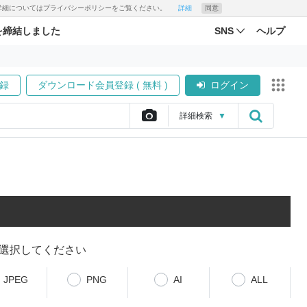
す。詳細についてはプライバシーポリシーをご覧ください。
詳細
同意
を締結しました
SNS
ヘルプ
録
ダウンロード会員登録 ( 無料 )
ログイン
詳細
検索
▼
選択してください
JPEG
PNG
AI
ALL