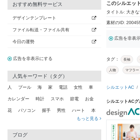
このシルエッ
おすすめ無料サービス
タイトル: 大き
デザインテンプレート
素材のID: 20045
ファイル転送・ファイル共有
広告を非表
今日の運勢
広告を非表示にする
タグ：
長袖
人物
マフラー
人気キーワード（タグ）
人
プール
海
家
電話
女性
車
シルエットAC
カレンダー
時計
スマホ
節電
お金
シルエットAC
花
パソコン
握手
男性
ハート
本
もっと見る
矢印
猫
手
メール
トラック
木
犬
吹き出し
カメラ
星
プレゼント
ブログ