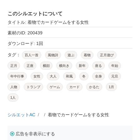
このシルエットについて
タイトル: 着物でカードゲームをする女性
素材のID: 200439
ダウンロード: 1回
タグ：
百人一首
風物詩
遊ぶ
着物
正月遊び
正月
正座
横顔
横向き
新年
座る
年始
年中行事
女性
大人
和風
冬
全身
元旦
人物
トランプ
ゲーム
カード
かるた
1月
1人
シルエットAC
着物でカードゲームをする女性
広告を非表示にする