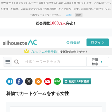
当Webサイトはよりよいユーザー体験を実現するためにCookieを使用しています。これ以降ページ
を遷移した場合、Cookieの設定および使用に同意したことになります。詳細についてはプライバシ
ーポリシーをご覧ください。
詳細
同意
1600
総会員数
万人
突破！
会員登録
ログイン
プレミアム会員登録
で14個の特典をゲット
詳細
▼
検索
着物でカードゲームをする女性