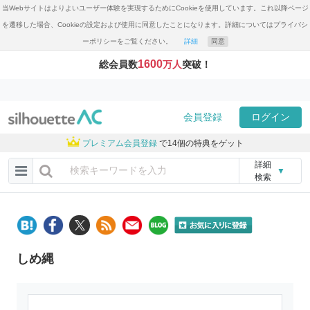
当Webサイトはよりよいユーザー体験を実現するためにCookieを使用しています。これ以降ページ
を遷移した場合、Cookieの設定および使用に同意したことになります。詳細についてはプライバシ
ーポリシーをご覧ください。
詳細
同意
1600
総会員数
万人
突破！
会員登録
ログイン
プレミアム会員登録
で14個の特典をゲット
詳細
▼
検索
しめ縄