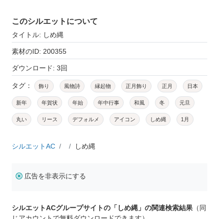
このシルエットについて
タイトル: しめ縄
素材のID: 200355
ダウンロード: 3回
タグ：
飾り
風物詩
縁起物
正月飾り
正月
日本
新年
年賀状
年始
年中行事
和風
冬
元旦
丸い
リース
デフォルメ
アイコン
しめ縄
1月
シルエットAC
しめ縄
広告を非表示にする
シルエットACグループサイトの「しめ縄」の関連検索結果
（同
じアカウントで無料ダウンロードできます）