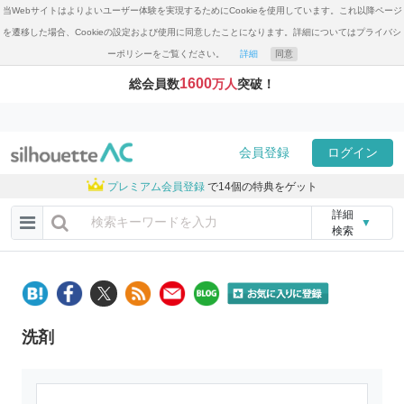
当Webサイトはよりよいユーザー体験を実現するためにCookieを使用しています。これ以降ページ
を遷移した場合、Cookieの設定および使用に同意したことになります。詳細についてはプライバシ
ーポリシーをご覧ください。
詳細
同意
1600
総会員数
万人
突破！
会員登録
ログイン
プレミアム会員登録
で14個の特典をゲット
詳細
▼
検索
洗剤