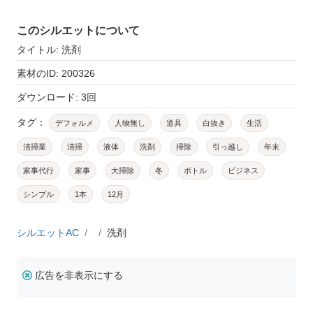
このシルエットについて
タイトル: 洗剤
素材のID: 200326
ダウンロード: 3回
タグ：
デフォルメ
人物無し
道具
白抜き
生活
清掃業
清掃
液体
洗剤
掃除
引っ越し
年末
家事代行
家事
大掃除
冬
ボトル
ビジネス
シンプル
1本
12月
シルエットAC
洗剤
広告を非表示にする