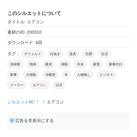
このシルエットについて
タイトル: エアコン
素材のID: 200310
ダウンロード: 4回
タグ：
デフォルメ
白抜き
道具
空調
生活
清掃業
清掃
暖房
掃除
年末
家電
家事代行
家事
大掃除
冷暖房
冬
人物無し
ビジネス
クーラー
エアコン
12月
シルエットAC
エアコン
広告を非表示にする