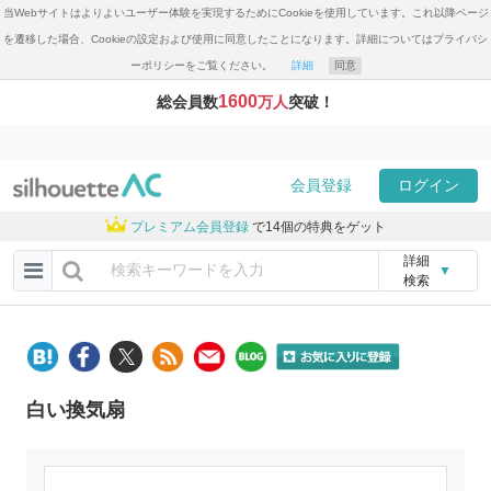
当Webサイトはよりよいユーザー体験を実現するためにCookieを使用しています。これ以降ページ
を遷移した場合、Cookieの設定および使用に同意したことになります。詳細についてはプライバシ
ーポリシーをご覧ください。
詳細
同意
1600
総会員数
万人
突破！
会員登録
ログイン
プレミアム会員登録
で14個の特典をゲット
詳細
▼
検索
白い換気扇