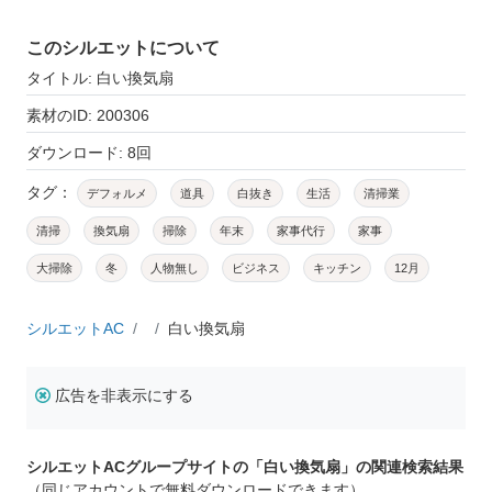
このシルエットについて
タイトル: 白い換気扇
素材のID: 200306
ダウンロード: 8回
タグ：
デフォルメ
道具
白抜き
生活
清掃業
清掃
換気扇
掃除
年末
家事代行
家事
大掃除
冬
人物無し
ビジネス
キッチン
12月
シルエットAC
白い換気扇
広告を非表示にする
シルエットACグループサイトの「白い換気扇」の関連検索結果
（同じアカウントで無料ダウンロードできます）