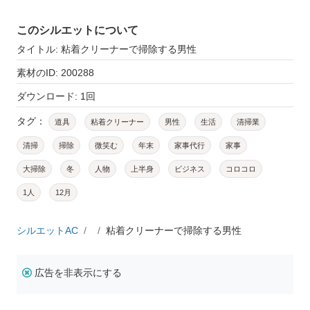
このシルエットについて
タイトル: 粘着クリーナーで掃除する男性
素材のID: 200288
ダウンロード: 1回
タグ：
道具
粘着クリーナー
男性
生活
清掃業
清掃
掃除
微笑む
年末
家事代行
家事
大掃除
冬
人物
上半身
ビジネス
コロコロ
1人
12月
シルエットAC
粘着クリーナーで掃除する男性
広告を非表示にする