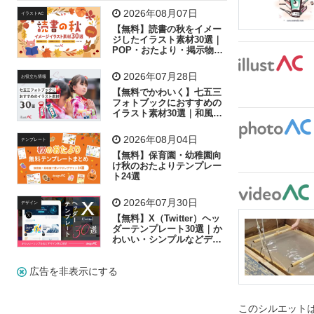
飛行機
グラフ
ビル
魚
家族
書類
2026年08月07日
イラストAC
【無料】読書の秋をイメー
歩く
工場
会社
太陽
キラキラ
ジしたイラスト素材30選｜
POP・おたより・掲示物に
おすすめ
人物
虫眼鏡
花火
電車
ビジネス
2026年07月28日
お役立ち情報
子供
作業員
葉
相談
ピクトグラム
【無料でかわいく】七五三
フォトブックにおすすめの
イラスト素材30選｜和風の
飾り付け素材が揃う
2026年08月04日
テンプレート
【無料】保育園・幼稚園向
け秋のおたよりテンプレー
ト24選
2026年07月30日
デザイン
【無料】X（Twitter）ヘッ
ダーテンプレート30選｜か
わいい・シンプルなどデザ
イン別に紹介
広告を非表示にする
このシルエットは