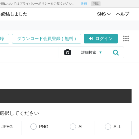
す。詳細についてはプライバシーポリシーをご覧ください。
詳細
同意
を締結しました
SNS
ヘルプ
録
ダウンロード会員登録 ( 無料 )
ログイン
詳細
検索
▼
選択してください
JPEG
PNG
AI
ALL