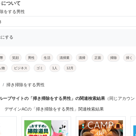
トについて
掃除をする男性
8
示にする
菷
笑顔
男性
生活
清掃業
清掃
正面
掃除
掃く
人物
ビジネス
ゴミ
1人
12月
掃き掃除をする男性
グループサイトの「掃き掃除をする男性」の関連検索結果
（同じアカウン
デザインACの「掃き掃除をする男性」関連検索結果