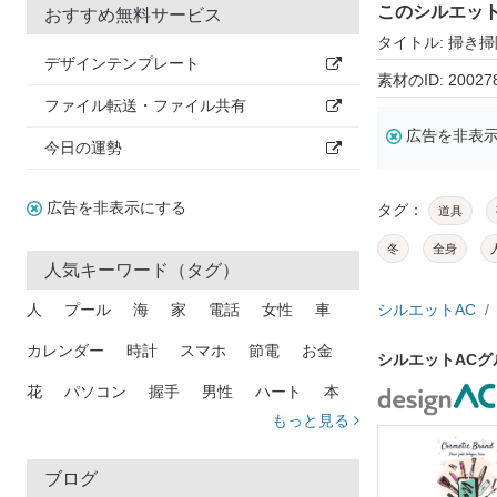
このシルエッ
おすすめ無料サービス
タイトル: 掃き
デザインテンプレート
素材のID: 20027
ファイル転送・ファイル共有
広告を非表
今日の運勢
広告を非表示にする
タグ：
道具
冬
全身
人気キーワード（タグ）
人
プール
海
家
電話
女性
車
シルエットAC
カレンダー
時計
スマホ
節電
お金
シルエットAC
花
パソコン
握手
男性
ハート
本
もっと見る
矢印
猫
手
メール
トラック
木
犬
吹き出し
カメラ
星
プレゼント
ブログ