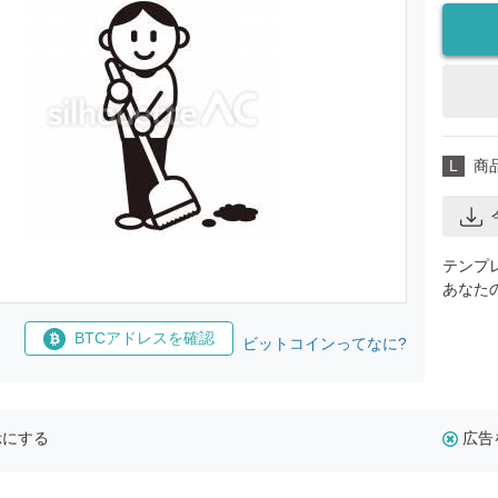
L
商
テンプ
あなた
BTCアドレスを確認
ビットコインってなに?
示にする
広告