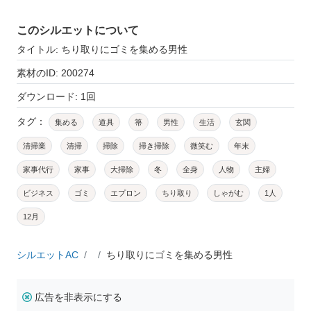
このシルエットについて
タイトル: ちり取りにゴミを集める男性
素材のID: 200274
ダウンロード: 1回
タグ：
集める
道具
箒
男性
生活
玄関
清掃業
清掃
掃除
掃き掃除
微笑む
年末
家事代行
家事
大掃除
冬
全身
人物
主婦
ビジネス
ゴミ
エプロン
ちり取り
しゃがむ
1人
12月
シルエットAC
ちり取りにゴミを集める男性
広告を非表示にする