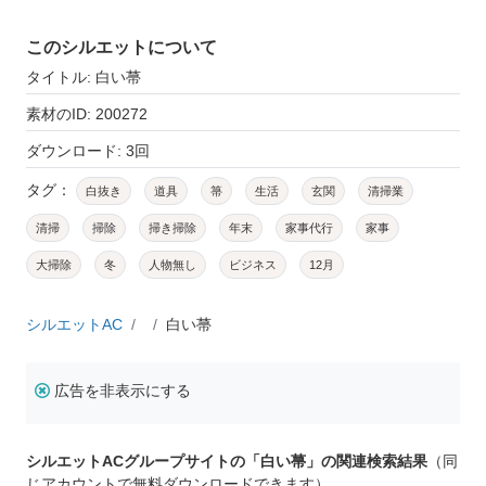
このシルエットについて
タイトル: 白い菷
素材のID: 200272
ダウンロード: 3回
タグ：
白抜き
道具
箒
生活
玄関
清掃業
清掃
掃除
掃き掃除
年末
家事代行
家事
大掃除
冬
人物無し
ビジネス
12月
シルエットAC
白い菷
広告を非表示にする
シルエットACグループサイトの「白い菷」の関連検索結果
（同
じアカウントで無料ダウンロードできます）