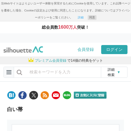
当Webサイトはよりよいユーザー体験を実現するためにCookieを使用しています。これ以降ページ
を遷移した場合、Cookieの設定および使用に同意したことになります。詳細についてはプライバシ
ーポリシーをご覧ください。
詳細
同意
1600
総会員数
万人
突破！
会員登録
ログイン
プレミアム会員登録
で14個の特典をゲット
詳細
▼
検索
白い菷