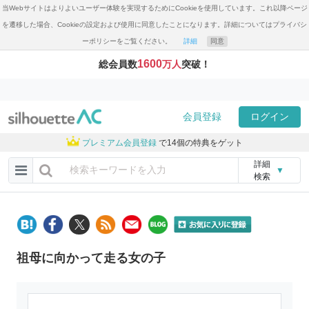
当Webサイトはよりよいユーザー体験を実現するためにCookieを使用しています。これ以降ページ
を遷移した場合、Cookieの設定および使用に同意したことになります。詳細についてはプライバシ
ーポリシーをご覧ください。
詳細
同意
1600
総会員数
万人
突破！
会員登録
ログイン
プレミアム会員登録
で14個の特典をゲット
詳細
▼
検索
祖母に向かって走る女の子