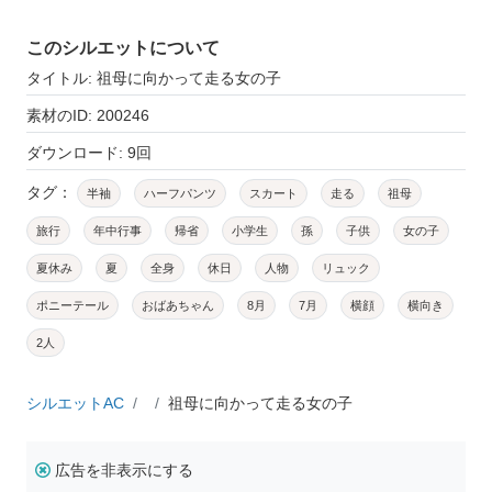
このシルエットについて
タイトル: 祖母に向かって走る女の子
素材のID: 200246
ダウンロード: 9回
タグ：
半袖
ハーフパンツ
スカート
走る
祖母
旅行
年中行事
帰省
小学生
孫
子供
女の子
夏休み
夏
全身
休日
人物
リュック
ポニーテール
おばあちゃん
8月
7月
横顔
横向き
2人
シルエットAC
祖母に向かって走る女の子
広告を非表示にする