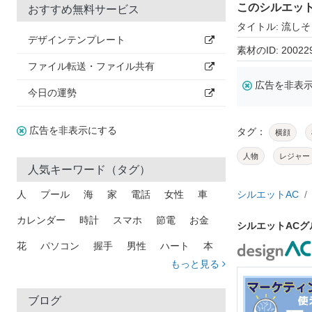
このシルエッ
おすすめ無料サービス
タイトル: 流し
デザインテンプレート
素材のID: 20022
ファイル転送・ファイル共有
広告を非表
今日の運勢
広告を非表示にする
タグ：
横顔
人物
レジャー
人気キーワード（タグ）
人
プール
海
家
電話
女性
車
シルエットAC
カレンダー
時計
スマホ
節電
お金
シルエットAC
花
パソコン
握手
男性
ハート
本
もっと見る
矢印
猫
手
メール
トラック
木
犬
吹き出し
カメラ
星
プレゼント
ブログ