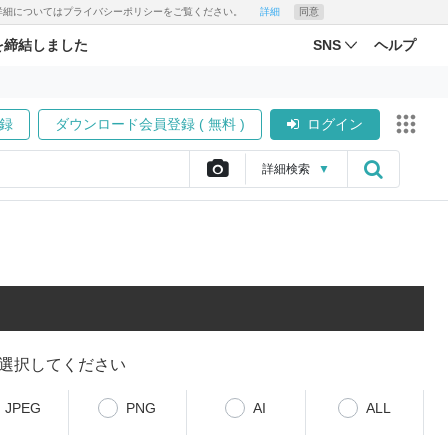
す。詳細についてはプライバシーポリシーをご覧ください。
詳細
同意
を締結しました
SNS
ヘルプ
録
ダウンロード会員登録 ( 無料 )
ログイン
詳細
検索
▼
選択してください
JPEG
PNG
AI
ALL