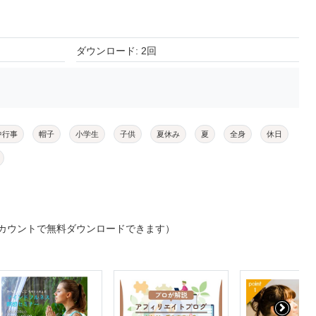
ダウンロード: 2回
中行事
帽子
小学生
子供
夏休み
夏
全身
休日
カウントで無料ダウンロードできます）