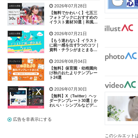
飛行機
グラフ
ビル
魚
家族
書類
2026年07月28日
お役立ち情報
【無料でかわいく】七五三
歩く
工場
会社
太陽
キラキラ
フォトブックにおすすめの
イラスト素材30選｜和風の
飾り付け素材が揃う
人物
虫眼鏡
花火
電車
ビジネス
2026年07月21日
お役立ち情報
子供
作業員
葉
相談
ピクトグラム
【もう迷わない】イラスト
に統一感を出す5つのコツ｜
資料・チラシがまとまるフ
リー素材の選び方
2026年08月04日
テンプレート
【無料】保育園・幼稚園向
け秋のおたよりテンプレー
ト24選
2026年07月30日
デザイン
【無料】X（Twitter）ヘッ
ダーテンプレート30選｜か
わいい・シンプルなどデザ
イン別に紹介
広告を非表示にする
このシルエットは