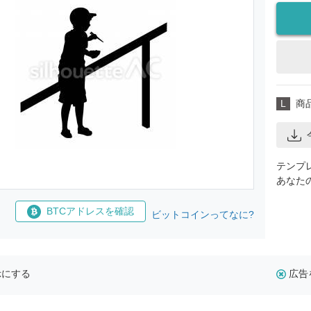
L
商
テンプ
あなた
BTCアドレスを確認
ビットコインってなに?
示にする
広告