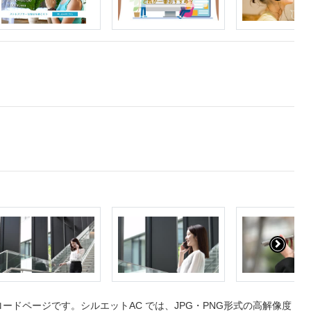
ドページです。シルエットAC では、JPG・PNG形式の高解像度