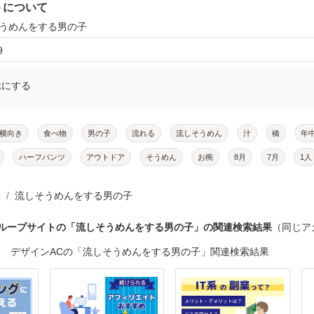
トについて
そうめんをする男の子
9
示にする
横向き
食べ物
男の子
流れる
流しそうめん
汁
橋
年
ハーフパンツ
アウトドア
そうめん
お椀
8月
7月
1人
流しそうめんをする男の子
グループサイトの「流しそうめんをする男の子」の関連検索結果
（同じア
デザインACの「流しそうめんをする男の子」関連検索結果