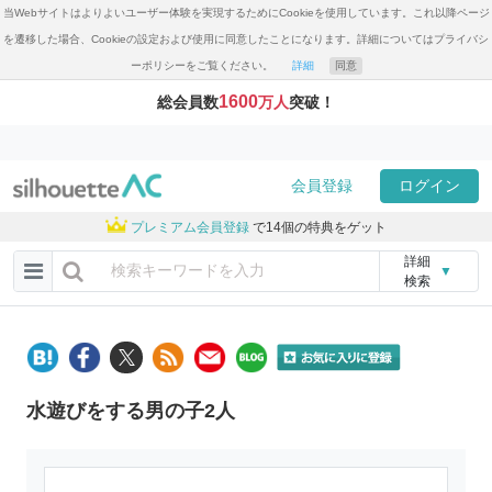
当Webサイトはよりよいユーザー体験を実現するためにCookieを使用しています。これ以降ページ
を遷移した場合、Cookieの設定および使用に同意したことになります。詳細についてはプライバシ
ーポリシーをご覧ください。
詳細
同意
1600
総会員数
万人
突破！
会員登録
ログイン
プレミアム会員登録
で14個の特典をゲット
詳細
▼
検索
水遊びをする男の子2人