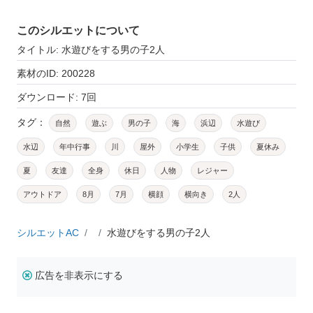
このシルエットについて
タイトル: 水遊びをする男の子2人
素材のID: 200228
ダウンロード: 7回
タグ：
自然
遊ぶ
男の子
海
浜辺
水遊び
水辺
年中行事
川
屋外
小学生
子供
夏休み
夏
友達
全身
休日
人物
レジャー
アウトドア
8月
7月
横顔
横向き
2人
シルエットAC
水遊びをする男の子2人
広告を非表示にする