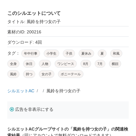
このシルエットについて
タイトル: 風鈴を持つ女の子
素材のID: 200216
ダウンロード: 4回
タグ：
年中行事
小学生
子供
夏休み
夏
和風
全身
休日
人物
ワンピース
8月
7月
横顔
風鈴
持つ
女の子
ポニーテール
シルエットAC
風鈴を持つ女の子
広告を非表示にする
シルエットACグループサイトの「風鈴を持つ女の子」の関連検
索結果
（同じアカウントで無料ダウンロードできます）