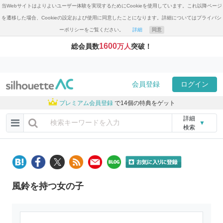
当Webサイトはよりよいユーザー体験を実現するためにCookieを使用しています。これ以降ページ
を遷移した場合、Cookieの設定および使用に同意したことになります。詳細についてはプライバシ
ーポリシーをご覧ください。
詳細
同意
1600
総会員数
万人
突破！
会員登録
ログイン
プレミアム会員登録
で14個の特典をゲット
詳細
▼
検索
風鈴を持つ女の子