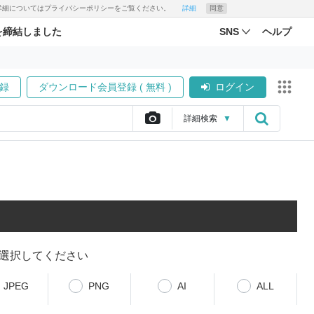
す。詳細についてはプライバシーポリシーをご覧ください。
詳細
同意
を締結しました
SNS
ヘルプ
録
ダウンロード会員登録 ( 無料 )
ログイン
詳細
検索
▼
選択してください
JPEG
PNG
AI
ALL