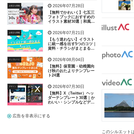
飛行機
グラフ
ビル
魚
家族
書類
2026年07月28日
お役立ち情報
【無料でかわいく】七五三
歩く
工場
会社
太陽
キラキラ
フォトブックにおすすめの
イラスト素材30選｜和風の
飾り付け素材が揃う
人物
虫眼鏡
花火
電車
ビジネス
2026年07月21日
お役立ち情報
子供
作業員
葉
相談
ピクトグラム
【もう迷わない】イラスト
に統一感を出す5つのコツ｜
資料・チラシがまとまるフ
リー素材の選び方
2026年08月04日
テンプレート
【無料】保育園・幼稚園向
け秋のおたよりテンプレー
ト24選
2026年07月30日
デザイン
【無料】X（Twitter）ヘッ
ダーテンプレート30選｜か
わいい・シンプルなどデザ
イン別に紹介
広告を非表示にする
このシルエットは