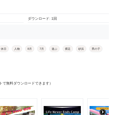
ダウンロード: 1回
休日
人物
8月
7月
遊ぶ
裸足
砂浜
男の子
トで無料ダウンロードできます）