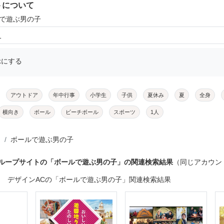
トについて
ルで遊ぶ男の子
1
示にする
アウトドア
年中行事
小学生
子供
夏休み
夏
全身
横向き
ボール
ビーチボール
スポーツ
1人
ボールで遊ぶ男の子
グループサイトの「ボールで遊ぶ男の子」の関連検索結果
（同じアカウン
デザインACの「ボールで遊ぶ男の子」関連検索結果