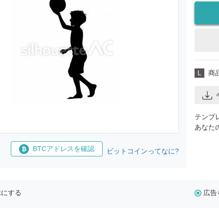
L
商
テンプ
あなた
BTCアドレスを確認
ビットコインってなに?
示にする
広告