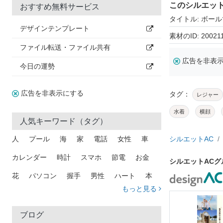
このシルエッ
おすすめ無料サービス
タイトル: ボー
デザインテンプレート
素材のID: 20021
ファイル転送・ファイル共有
広告を非表
今日の運勢
広告を非表示にする
タグ：
レジャー
水着
横顔
人気キーワード（タグ）
人
プール
海
家
電話
女性
車
シルエットAC
カレンダー
時計
スマホ
節電
お金
シルエットAC
花
パソコン
握手
男性
ハート
本
もっと見る
矢印
猫
手
メール
トラック
木
犬
吹き出し
カメラ
星
プレゼント
ブログ