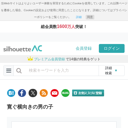
当Webサイトはよりよいユーザー体験を実現するためにCookieを使用しています。これ以降ページ
を遷移した場合、Cookieの設定および使用に同意したことになります。詳細についてはプライバシ
ーポリシーをご覧ください。
詳細
同意
1600
総会員数
万人
突破！
会員登録
ログイン
プレミアム会員登録
で14個の特典をゲット
詳細
▼
検索
寛ぐ横向きの男の子