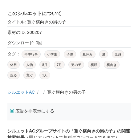
このシルエットについて
タイトル: 寛ぐ横向きの男の子
素材のID: 200207
ダウンロード: 0回
タグ：
年中行事
小学生
子供
夏休み
夏
全身
休日
人物
8月
7月
男の子
横顔
横向き
座る
寛ぐ
1人
シルエットAC
寛ぐ横向きの男の子
広告を非表示にする
シルエットACグループサイトの「寛ぐ横向きの男の子」の関連
検索結果
（同じアカウントで無料ダウンロードできます）