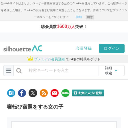
当Webサイトはよりよいユーザー体験を実現するためにCookieを使用しています。これ以降ページ
を遷移した場合、Cookieの設定および使用に同意したことになります。詳細についてはプライバシ
ーポリシーをご覧ください。
詳細
同意
1600
総会員数
万人
突破！
会員登録
ログイン
プレミアム会員登録
で14個の特典をゲット
詳細
▼
検索
寝転び宿題をする女の子