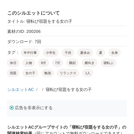
このシルエットについて
タイトル: 寝転び宿題をする女の子
素材のID: 200206
ダウンロード: 7回
タグ：
年中行事
小学生
子供
夏休み
夏
全身
休日
人物
8月
7月
横顔
横向き
寝転ぶ
宿題
女の子
勉強
リラックス
1人
シルエットAC
寝転び宿題をする女の子
広告を非表示にする
シルエットACグループサイトの「寝転び宿題をする女の子」の
関連検索結果
（同じアカウントで無料ダウンロードできます）