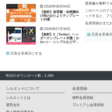
リー素材の選び方
度画像が無料で
2026年08月04日
テンプレート
このページのフ
【無料】保育園・幼稚園向
け秋のおたよりテンプレー
ックすると、フ
ト24選
会員登録がまだ
2026年07月30日
デザイン
広告を非表
【無料】X（Twitter）ヘッ
ダーテンプレート30選｜か
わいい・シンプルなどデザ
イン別に紹介
広告を非表示にする
昨日のダウンロード数：2,389
シルエットについて
会員登録
シルエットとは
無料会員登録
運営会社
プレミアム会員登録
個人情報保護方針