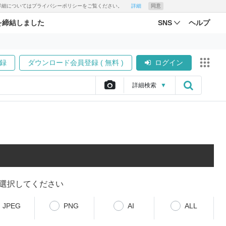
す。詳細についてはプライバシーポリシーをご覧ください。
詳細
同意
を締結しました
SNS
ヘルプ
録
ダウンロード会員登録 ( 無料 )
ログイン
詳細
検索
▼
選択してください
JPEG
PNG
AI
ALL