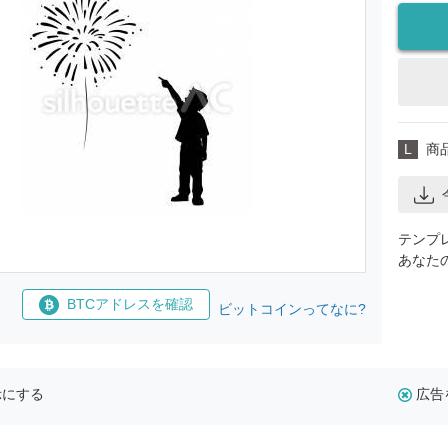
L
商
テンプ
あなた
BTCアドレスを確認
ビットコインってなに?
示にする
広告