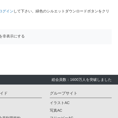
ログイン
して下さい。緑色のシルエットダウンロードボタンをクリ
を非表示にする
総会員数：1600万人を突破しました
イド
グループサイト
イラストAC
写真AC
会員利用規約
フリービーAC