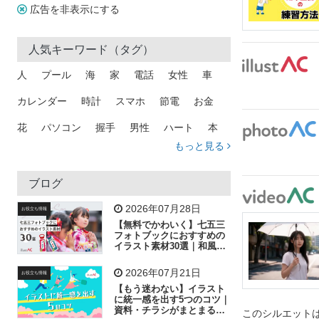
広告を非表示にする
人気キーワード（タグ）
人
プール
海
家
電話
女性
車
カレンダー
時計
スマホ
節電
お金
花
パソコン
握手
男性
ハート
本
もっと見る
矢印
猫
手
メール
トラック
木
犬
吹き出し
カメラ
星
プレゼント
ブログ
飛行機
グラフ
ビル
魚
家族
書類
2026年07月28日
お役立ち情報
【無料でかわいく】七五三
歩く
工場
会社
太陽
キラキラ
フォトブックにおすすめの
イラスト素材30選｜和風の
飾り付け素材が揃う
人物
虫眼鏡
花火
電車
ビジネス
2026年07月21日
お役立ち情報
子供
作業員
葉
相談
ピクトグラム
【もう迷わない】イラスト
に統一感を出す5つのコツ｜
資料・チラシがまとまるフ
このシルエットは