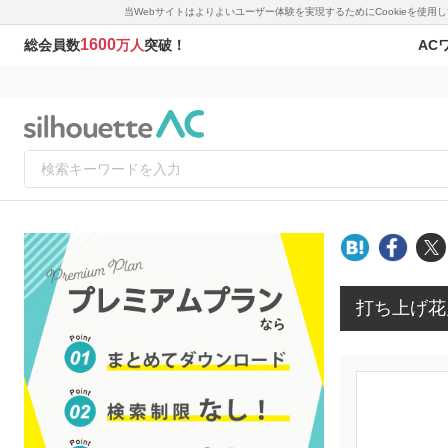
当Webサイトはよりよいユーザー体験を実現するためにCookieを使
1600
AC
総会員数
万人
突破！
打ち上げ花