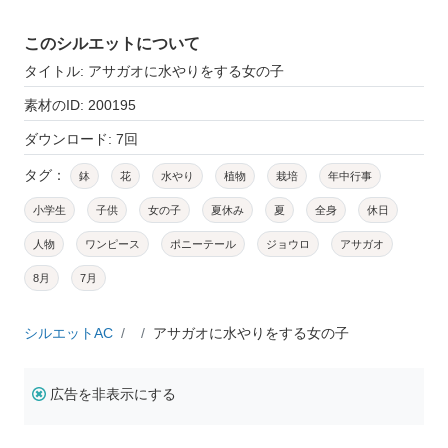
このシルエットについて
タイトル: アサガオに水やりをする女の子
素材のID: 200195
ダウンロード: 7回
タグ：
鉢
花
水やり
植物
栽培
年中行事
小学生
子供
女の子
夏休み
夏
全身
休日
人物
ワンピース
ポニーテール
ジョウロ
アサガオ
8月
7月
シルエットAC
アサガオに水やりをする女の子
広告を非表示にする