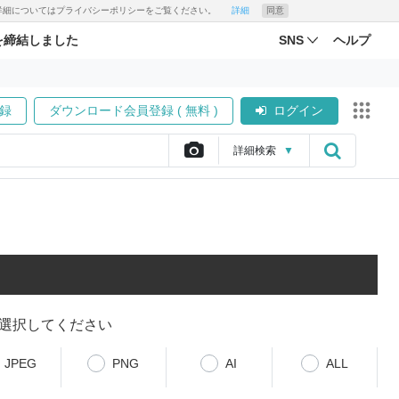
す。詳細についてはプライバシーポリシーをご覧ください。
詳細
同意
を締結しました
SNS
ヘルプ
録
ダウンロード会員登録 ( 無料 )
ログイン
詳細
検索
▼
選択してください
JPEG
PNG
AI
ALL