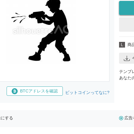
L
商
テンプ
あなた
BTCアドレスを確認
ビットコインってなに?
示にする
広告