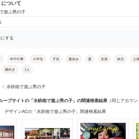
トについて
砲で遊ぶ男の子
6
示にする
ア
年中行事
小学生
子供
夏休み
夏
全身
休日
人
横向き
1人
水鉄砲で遊ぶ男の子
グループサイトの「水鉄砲で遊ぶ男の子」の関連検索結果
（同じアカウン
デザインACの「水鉄砲で遊ぶ男の子」関連検索結果