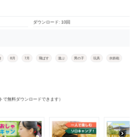
ダウンロード: 10回
物
8月
7月
飛ばす
遊ぶ
男の子
玩具
水鉄砲
トで無料ダウンロードできます）