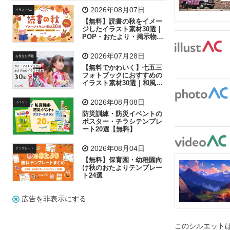
飛行機
グラフ
ビル
魚
家族
書類
2026年08月07日
イラストAC
【無料】読書の秋をイメー
歩く
工場
会社
太陽
キラキラ
ジしたイラスト素材30選｜
POP・おたより・掲示物に
おすすめ
人物
虫眼鏡
花火
電車
ビジネス
2026年07月28日
お役立ち情報
子供
作業員
葉
相談
ピクトグラム
【無料でかわいく】七五三
フォトブックにおすすめの
イラスト素材30選｜和風の
飾り付け素材が揃う
2026年08月08日
イベント
防災訓練・防災イベントの
ポスター・チラシテンプレ
ート20選【無料】
2026年08月04日
テンプレート
【無料】保育園・幼稚園向
け秋のおたよりテンプレー
ト24選
広告を非表示にする
このシルエットは