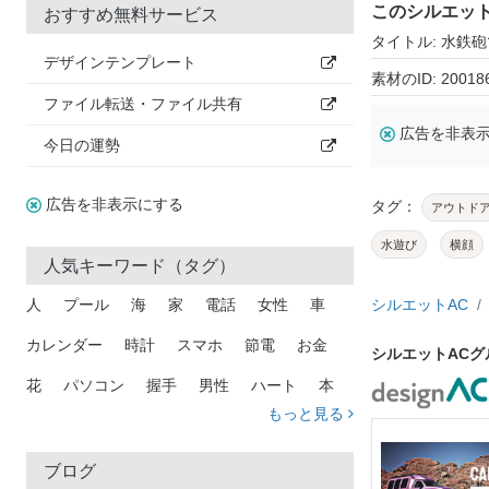
このシルエッ
おすすめ無料サービス
タイトル: 水鉄
デザインテンプレート
素材のID: 20018
ファイル転送・ファイル共有
広告を非表
今日の運勢
広告を非表示にする
タグ：
アウトド
水遊び
横顔
人気キーワード（タグ）
人
プール
海
家
電話
女性
車
シルエットAC
カレンダー
時計
スマホ
節電
お金
シルエットAC
花
パソコン
握手
男性
ハート
本
もっと見る
矢印
猫
手
メール
トラック
木
犬
吹き出し
カメラ
星
プレゼント
ブログ