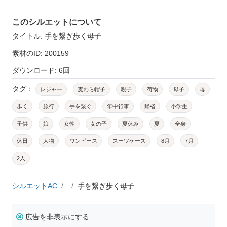
このシルエットについて
タイトル: 手を繋ぎ歩く母子
素材のID: 200159
ダウンロード: 6回
タグ：
レジャー
麦わら帽子
親子
荷物
母子
母
歩く
旅行
手を繋ぐ
年中行事
帰省
小学生
子供
娘
女性
女の子
夏休み
夏
全身
休日
人物
ワンピース
スーツケース
8月
7月
2人
シルエットAC
手を繋ぎ歩く母子
広告を非表示にする