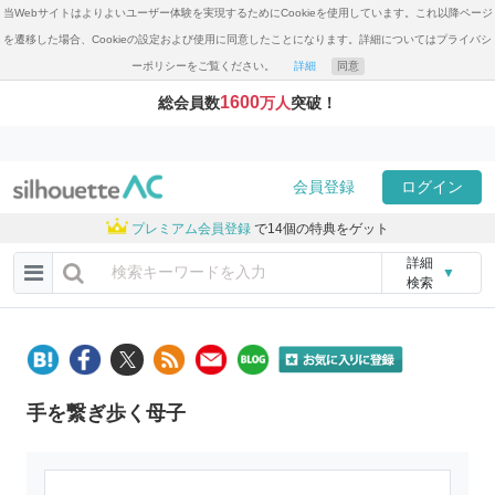
当Webサイトはよりよいユーザー体験を実現するためにCookieを使用しています。これ以降ページ
を遷移した場合、Cookieの設定および使用に同意したことになります。詳細についてはプライバシ
ーポリシーをご覧ください。
詳細
同意
1600
総会員数
万人
突破！
会員登録
ログイン
プレミアム会員登録
で14個の特典をゲット
詳細
▼
検索
手を繋ぎ歩く母子