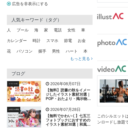
広告を非表示にする
人気キーワード（タグ）
人
プール
海
家
電話
女性
車
カレンダー
時計
スマホ
節電
お金
花
パソコン
握手
男性
ハート
本
もっと見る
矢印
猫
手
メール
トラック
木
犬
吹き出し
カメラ
星
プレゼント
ブログ
飛行機
グラフ
ビル
魚
家族
書類
2026年08月07日
イラストAC
【無料】読書の秋をイメー
歩く
工場
会社
太陽
キラキラ
ジしたイラスト素材30選｜
POP・おたより・掲示物に
おすすめ
人物
虫眼鏡
花火
電車
ビジネス
2026年07月28日
お役立ち情報
子供
作業員
葉
相談
ピクトグラム
【無料でかわいく】七五三
このシルエットは
フォトブックにおすすめの
ンロードし放題
イラスト素材30選｜和風の