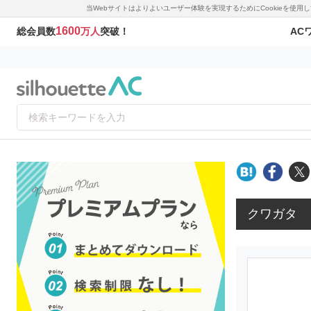
当Webサイトはよりよいユーザー体験を実現するためにCookieを使
1600
AC
総会員数
万人
突破！
クワガタ