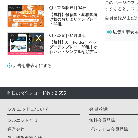
飾り付け素材が揃う
このページのフ
2026年08月04日
ックすると、フ
テンプレート
【無料】保育園・幼稚園向
会員登録がまだ
け秋のおたよりテンプレー
ト24選
広告を非表
2026年07月30日
デザイン
【無料】X（Twitter）ヘッ
ダーテンプレート30選｜か
わいい・シンプルなどデザ
イン別に紹介
広告を非表示にする
昨日のダウンロード数：2,555
シルエットについて
会員登録
シルエットとは
無料会員登録
運営会社
プレミアム会員登録
個人情報保護方針