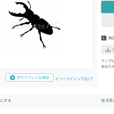
L
商
テンプ
あなた
BTCアドレスを確認
ビットコインってなに?
示にする
広告