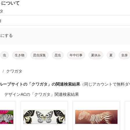
トについて
タ
8
示にする
虫
生き物
昆虫採集
昆虫
年中行事
夏休み
夏
全身
クワガタ
グループサイトの「クワガタ」の関連検索結果
（同じアカウントで無料ダ
デザインACの「クワガタ」関連検索結果