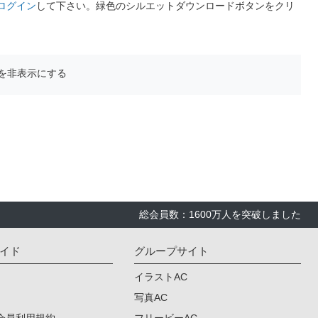
ログイン
して下さい。緑色のシルエットダウンロードボタンをクリ
を非表示にする
総会員数：1600万人を突破しました
イド
グループサイト
イラストAC
写真AC
会員利用規約
フリービーAC