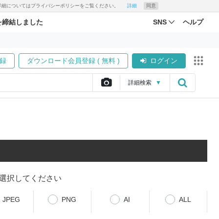
す。詳細についてはプライバシーポリシーをご覧ください。
詳細
同意
を締結しました
SNS
ヘルプ
録
ダウンロード会員登録 ( 無料 )
ログイン
詳細
検索
▼
選択してください
JPEG
PNG
AI
ALL