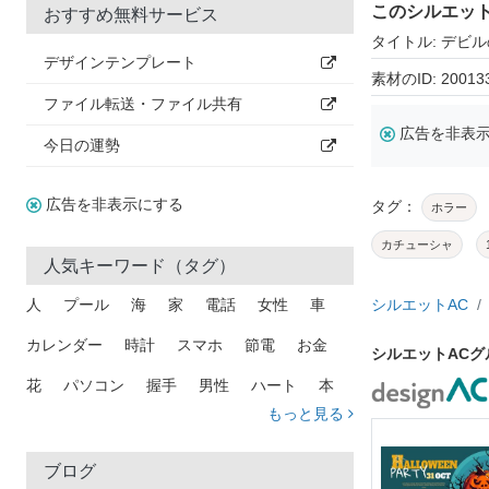
このシルエッ
おすすめ無料サービス
タイトル: デビ
デザインテンプレート
素材のID: 20013
ファイル転送・ファイル共有
広告を非表
今日の運勢
広告を非表示にする
タグ：
ホラー
カチューシャ
人気キーワード（タグ）
人
プール
海
家
電話
女性
車
シルエットAC
カレンダー
時計
スマホ
節電
お金
シルエットAC
花
パソコン
握手
男性
ハート
本
もっと見る
矢印
猫
手
メール
トラック
木
犬
吹き出し
カメラ
星
プレゼント
ブログ