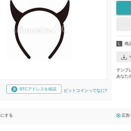
L
商
テンプ
あなた
BTCアドレスを確認
ビットコインってなに?
示にする
広告