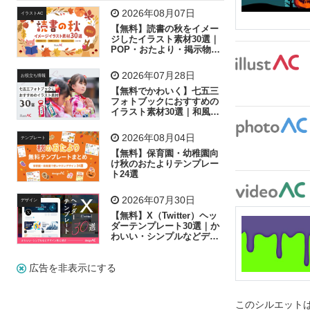
飛行機
グラフ
ビル
魚
家族
書類
2026年08月07日
イラストAC
【無料】読書の秋をイメー
歩く
工場
会社
太陽
キラキラ
ジしたイラスト素材30選｜
POP・おたより・掲示物に
おすすめ
人物
虫眼鏡
花火
電車
ビジネス
2026年07月28日
お役立ち情報
子供
作業員
葉
相談
ピクトグラム
【無料でかわいく】七五三
フォトブックにおすすめの
イラスト素材30選｜和風の
飾り付け素材が揃う
2026年08月04日
テンプレート
【無料】保育園・幼稚園向
け秋のおたよりテンプレー
ト24選
2026年07月30日
デザイン
【無料】X（Twitter）ヘッ
ダーテンプレート30選｜か
わいい・シンプルなどデザ
イン別に紹介
広告を非表示にする
このシルエットは