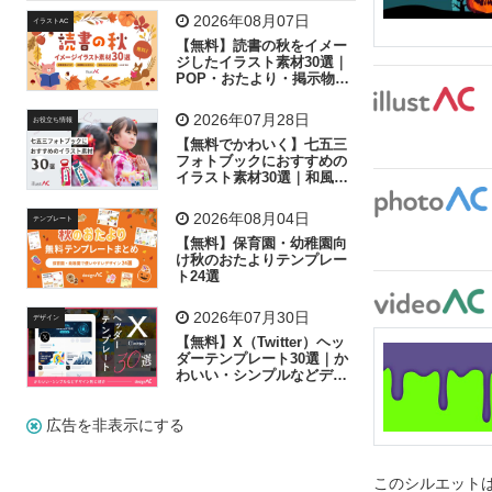
飛行機
グラフ
ビル
魚
家族
書類
2026年08月07日
イラストAC
【無料】読書の秋をイメー
歩く
工場
会社
太陽
キラキラ
ジしたイラスト素材30選｜
POP・おたより・掲示物に
おすすめ
人物
虫眼鏡
花火
電車
ビジネス
2026年07月28日
お役立ち情報
子供
作業員
葉
相談
ピクトグラム
【無料でかわいく】七五三
フォトブックにおすすめの
イラスト素材30選｜和風の
飾り付け素材が揃う
2026年08月04日
テンプレート
【無料】保育園・幼稚園向
け秋のおたよりテンプレー
ト24選
2026年07月30日
デザイン
【無料】X（Twitter）ヘッ
ダーテンプレート30選｜か
わいい・シンプルなどデザ
イン別に紹介
広告を非表示にする
このシルエットは