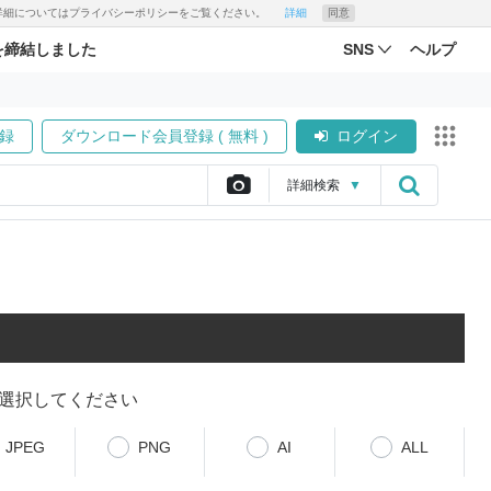
す。詳細についてはプライバシーポリシーをご覧ください。
詳細
同意
を締結しました
SNS
ヘルプ
録
ダウンロード会員登録 ( 無料 )
ログイン
詳細
検索
▼
選択してください
JPEG
PNG
AI
ALL