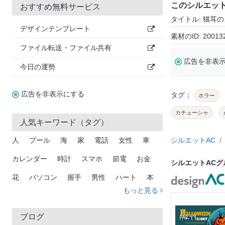
このシルエッ
おすすめ無料サービス
タイトル: 猫耳
デザインテンプレート
素材のID: 20013
ファイル転送・ファイル共有
広告を非表
今日の運勢
広告を非表示にする
タグ：
ホラー
カチューシャ
人気キーワード（タグ）
人
プール
海
家
電話
女性
車
シルエットAC
カレンダー
時計
スマホ
節電
お金
シルエットAC
花
パソコン
握手
男性
ハート
本
もっと見る
矢印
猫
手
メール
トラック
木
犬
吹き出し
カメラ
星
プレゼント
ブログ