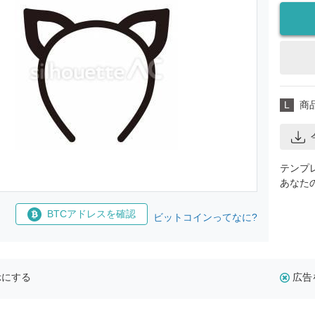
L
商
テンプ
あなた
BTCアドレスを確認
ビットコインってなに?
示にする
広告