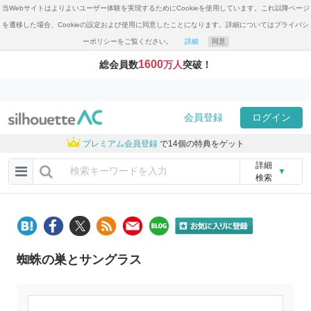
当Webサイトはよりよいユーザー体験を実現するためにCookieを使用しています。これ以降ページ
を遷移した場合、Cookieの設定および使用に同意したことになります。詳細についてはプライバシ
ーポリシーをご覧ください。
詳細
同意
1600
総会員数
万人
突破！
会員登録
ログイン
プレミアム会員登録
で14個の特典をゲット
詳細
▼
検索
蜘蛛の巣とサングラス