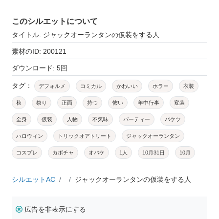
このシルエットについて
タイトル: ジャックオーランタンの仮装をする人
素材のID: 200121
ダウンロード: 5回
タグ：
デフォルメ
コミカル
かわいい
ホラー
衣装
秋
祭り
正面
持つ
怖い
年中行事
変装
全身
仮装
人物
不気味
パーティー
バケツ
ハロウィン
トリックオアトリート
ジャックオーランタン
コスプレ
カボチャ
オバケ
1人
10月31日
10月
シルエットAC
ジャックオーランタンの仮装をする人
広告を非表示にする