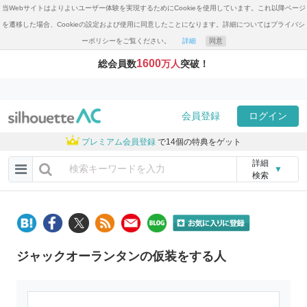
当Webサイトはよりよいユーザー体験を実現するためにCookieを使用しています。これ以降ページ
を遷移した場合、Cookieの設定および使用に同意したことになります。詳細についてはプライバシ
ーポリシーをご覧ください。
詳細
同意
1600
総会員数
万人
突破！
会員登録
ログイン
プレミアム会員登録
で14個の特典をゲット
詳細
▼
検索
ジャックオーランタンの仮装をする人