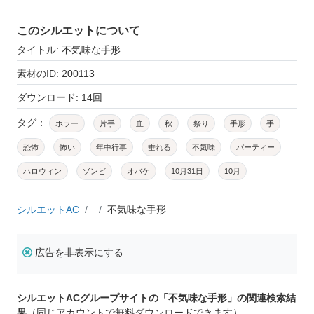
このシルエットについて
タイトル: 不気味な手形
素材のID: 200113
ダウンロード: 14回
タグ：
ホラー
片手
血
秋
祭り
手形
手
恐怖
怖い
年中行事
垂れる
不気味
パーティー
ハロウィン
ゾンビ
オバケ
10月31日
10月
シルエットAC
不気味な手形
広告を非表示にする
シルエットACグループサイトの「不気味な手形」の関連検索結
果
（同じアカウントで無料ダウンロードできます）