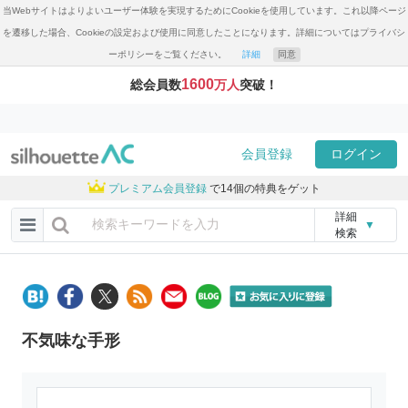
当Webサイトはよりよいユーザー体験を実現するためにCookieを使用しています。これ以降ページ
を遷移した場合、Cookieの設定および使用に同意したことになります。詳細についてはプライバシ
ーポリシーをご覧ください。
詳細
同意
1600
総会員数
万人
突破！
会員登録
ログイン
プレミアム会員登録
で14個の特典をゲット
詳細
▼
検索
不気味な手形