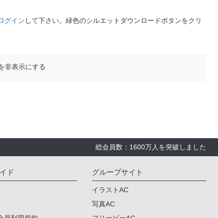
ログイン
して下さい。緑色のシルエットダウンロードボタンをクリ
を非表示にする
総会員数：1600万人を突破しました
イド
グループサイト
イラストAC
写真AC
会員利用規約
フリービーAC