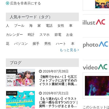
広告を非表示にする
人気キーワード（タグ）
人
プール
海
家
電話
女性
車
カレンダー
時計
スマホ
節電
お金
花
パソコン
握手
男性
ハート
本
もっと見る
矢印
猫
手
メール
トラック
木
犬
吹き出し
カメラ
星
プレゼント
ブログ
飛行機
グラフ
ビル
魚
家族
書類
2026年07月28日
お役立ち情報
【無料でかわいく】七五三
歩く
工場
会社
太陽
キラキラ
フォトブックにおすすめの
イラスト素材30選｜和風の
飾り付け素材が揃う
人物
虫眼鏡
花火
電車
ビジネス
2026年07月21日
お役立ち情報
子供
作業員
葉
相談
ピクトグラム
【もう迷わない】イラスト
に統一感を出す5つのコツ｜
資料・チラシがまとまるフ
このシルエットは