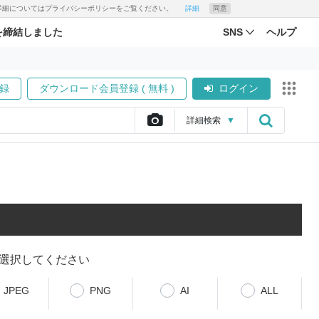
す。詳細についてはプライバシーポリシーをご覧ください。
詳細
同意
を締結しました
SNS
ヘルプ
録
ダウンロード会員登録 ( 無料 )
ログイン
詳細
検索
▼
選択してください
JPEG
PNG
AI
ALL