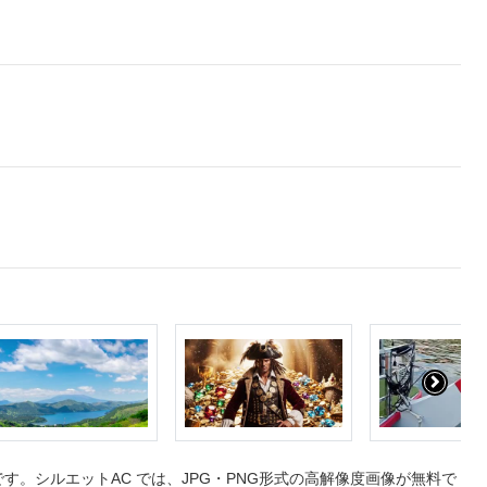
。シルエットAC では、JPG・PNG形式の高解像度画像が無料で