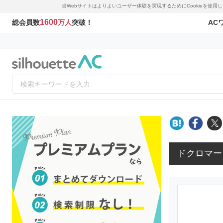
当Webサイトはよりよいユーザー体験を実現するためにCookieを使
1600
AC
総会員数
万人
突破！
ドクロマー