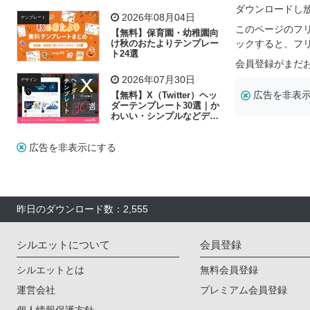
リー素材の選び方
ダウンロードし
2026年08月04日
テンプレート
このページのフ
【無料】保育園・幼稚園向
け秋のおたよりテンプレー
ックすると、フ
ト24選
会員登録がまだ
2026年07月30日
デザイン
広告を非表
【無料】X（Twitter）ヘッ
ダーテンプレート30選｜か
わいい・シンプルなどデザ
イン別に紹介
広告を非表示にする
昨日のダウンロード数：2,555
シルエットについて
会員登録
シルエットとは
無料会員登録
運営会社
プレミアム会員登録
個人情報保護方針