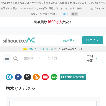
当Webサイトはよりよいユーザー体験を実現するためにCookieを使用しています。これ以降ページ
を遷移した場合、Cookieの設定および使用に同意したことになります。詳細についてはプライバシ
ーポリシーをご覧ください。
詳細
同意
1600
総会員数
万人
突破！
会員登録
ログイン
プレミアム会員登録
で14個の特典をゲット
詳細
▼
検索
枯木とカボチャ