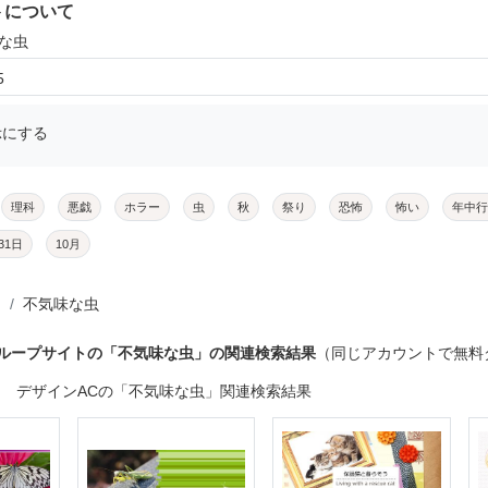
トについて
味な虫
5
示にする
理科
悪戯
ホラー
虫
秋
祭り
恐怖
怖い
年中行
31日
10月
不気味な虫
グループサイトの「不気味な虫」の関連検索結果
（同じアカウントで無料
デザインACの「不気味な虫」関連検索結果