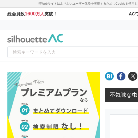
当Webサイトはよりよいユーザー体験を実現するためにCookieを使
1600
AC
総会員数
万人
突破！
不気味な虫