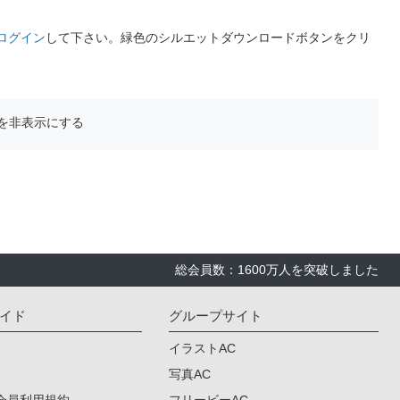
ログイン
して下さい。緑色のシルエットダウンロードボタンをクリ
を非表示にする
総会員数：1600万人を突破しました
イド
グループサイト
イラストAC
写真AC
会員利用規約
フリービーAC