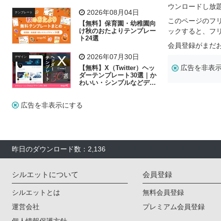
飾り付け素材が揃う
ウンロードし放
2026年08月04日
テンプレート
このページのフ
【無料】保育園・幼稚園向
け秋のおたよりテンプレー
ックすると、フ
ト24選
会員登録がまだ
2026年07月30日
デザイン
広告を非表
【無料】X（Twitter）ヘッ
ダーテンプレート30選｜か
わいい・シンプルなどデザ
イン別に紹介
広告を非表示にする
昨日のダウンロード数：2,136
シルエットについて
会員登録
シルエットとは
無料会員登録
運営会社
プレミアム会員登録
個人情報保護方針