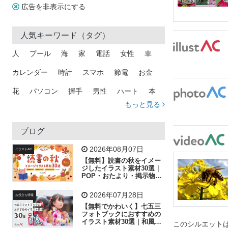
広告を非表示にする
人気キーワード（タグ）
人
プール
海
家
電話
女性
車
カレンダー
時計
スマホ
節電
お金
花
パソコン
握手
男性
ハート
本
もっと見る
矢印
猫
手
メール
トラック
木
犬
吹き出し
カメラ
星
プレゼント
ブログ
飛行機
グラフ
ビル
魚
家族
書類
2026年08月07日
イラストAC
【無料】読書の秋をイメー
歩く
工場
会社
太陽
キラキラ
ジしたイラスト素材30選｜
POP・おたより・掲示物に
おすすめ
人物
虫眼鏡
花火
電車
ビジネス
2026年07月28日
お役立ち情報
子供
作業員
葉
相談
ピクトグラム
【無料でかわいく】七五三
フォトブックにおすすめの
イラスト素材30選｜和風の
このシルエットは