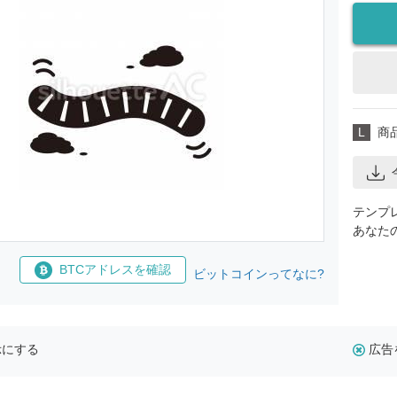
L
商
テンプ
あなた
BTCアドレスを確認
ビットコインってなに?
示にする
広告