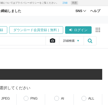
す。詳細についてはプライバシーポリシーをご覧ください。
詳細
同意
を締結しました
SNS
ヘルプ
録
ダウンロード会員登録 ( 無料 )
ログイン
詳細
検索
▼
選択してください
JPEG
PNG
AI
ALL