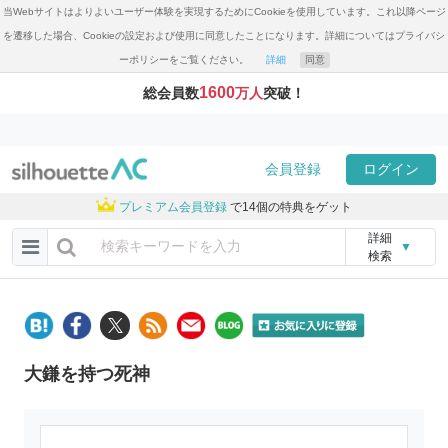
当Webサイトはよりよいユーザー体験を実現するためにCookieを使用しています。これ以降ページ
を遷移した場合、Cookieの設定および使用に同意したことになります。詳細についてはプライバシ
ーポリシーをご覧ください。
詳細
同意
1600
総会員数
万人
突破！
会員登録
ログイン
プレミアム会員登録
で14個の特典をゲット
詳細
▼
検索
大鎌を持つ死神