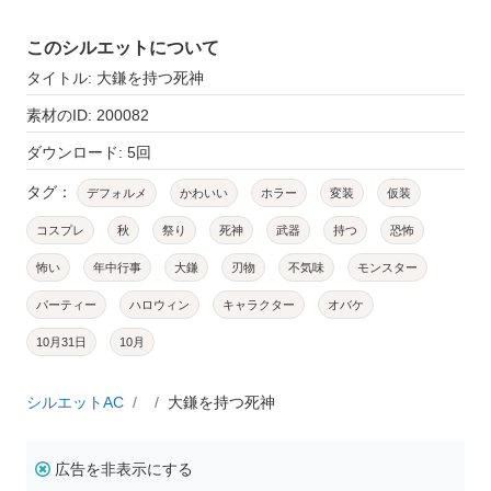
このシルエットについて
タイトル: 大鎌を持つ死神
素材のID: 200082
ダウンロード: 5回
タグ：
デフォルメ
かわいい
ホラー
変装
仮装
コスプレ
秋
祭り
死神
武器
持つ
恐怖
怖い
年中行事
大鎌
刃物
不気味
モンスター
パーティー
ハロウィン
キャラクター
オバケ
10月31日
10月
シルエットAC
大鎌を持つ死神
広告を非表示にする