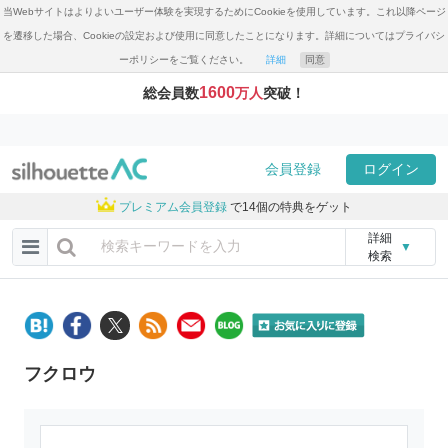
当Webサイトはよりよいユーザー体験を実現するためにCookieを使用しています。これ以降ページ
を遷移した場合、Cookieの設定および使用に同意したことになります。詳細についてはプライバシ
ーポリシーをご覧ください。
詳細
同意
1600
総会員数
万人
突破！
会員登録
ログイン
プレミアム会員登録
で14個の特典をゲット
詳細
▼
検索
フクロウ