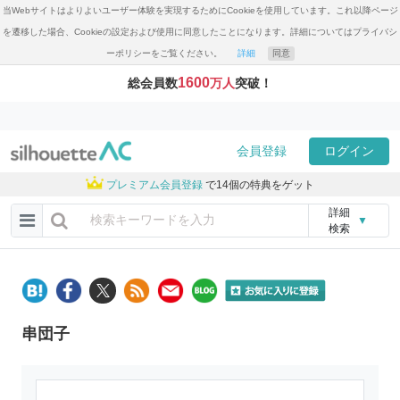
当Webサイトはよりよいユーザー体験を実現するためにCookieを使用しています。これ以降ページ
を遷移した場合、Cookieの設定および使用に同意したことになります。詳細についてはプライバシ
ーポリシーをご覧ください。
詳細
同意
1600
総会員数
万人
突破！
会員登録
ログイン
プレミアム会員登録
で14個の特典をゲット
詳細
▼
検索
串団子