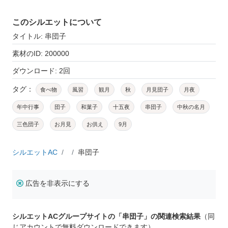
このシルエットについて
タイトル: 串団子
素材のID: 200000
ダウンロード: 2回
タグ：
食べ物
風習
観月
秋
月見団子
月夜
年中行事
団子
和菓子
十五夜
串団子
中秋の名月
三色団子
お月見
お供え
9月
シルエットAC
串団子
広告を非表示にする
シルエットACグループサイトの「串団子」の関連検索結果
（同
じアカウントで無料ダウンロードできます）