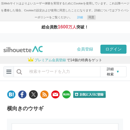
当Webサイトはよりよいユーザー体験を実現するためにCookieを使用しています。これ以降ページ
を遷移した場合、Cookieの設定および使用に同意したことになります。詳細についてはプライバシ
ーポリシーをご覧ください。
詳細
同意
1600
総会員数
万人
突破！
会員登録
ログイン
プレミアム会員登録
で14個の特典をゲット
詳細
▼
検索
横向きのウサギ