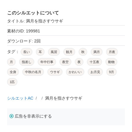
このシルエットについて
タイトル: 満月を指さすウサギ
素材のID: 199981
ダウンロード: 2回
タグ：
長い
耳
風習
観月
秋
満月
月夜
月
指差し
年中行事
夜空
夜
十五夜
動物
全身
中秋の名月
ウサギ
かわいい
お月見
9月
1匹
シルエットAC
満月を指さすウサギ
広告を非表示にする