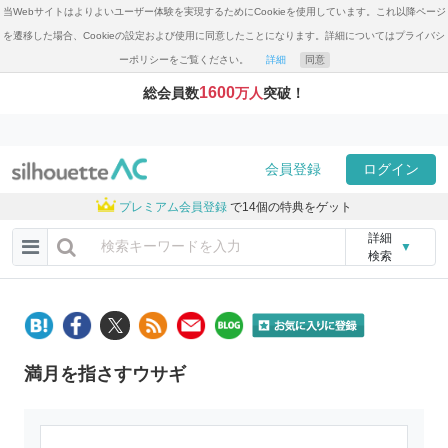
当Webサイトはよりよいユーザー体験を実現するためにCookieを使用しています。これ以降ページ
を遷移した場合、Cookieの設定および使用に同意したことになります。詳細についてはプライバシ
ーポリシーをご覧ください。
詳細
同意
1600
総会員数
万人
突破！
会員登録
ログイン
プレミアム会員登録
で14個の特典をゲット
詳細
▼
検索
満月を指さすウサギ