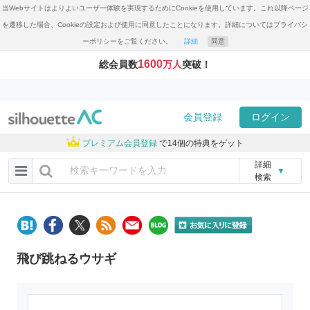
当Webサイトはよりよいユーザー体験を実現するためにCookieを使用しています。これ以降ページ
を遷移した場合、Cookieの設定および使用に同意したことになります。詳細についてはプライバシ
ーポリシーをご覧ください。
詳細
同意
1600
総会員数
万人
突破！
会員登録
ログイン
プレミアム会員登録
で14個の特典をゲット
詳細
▼
検索
飛び跳ねるウサギ