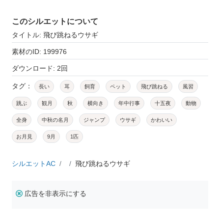
このシルエットについて
タイトル: 飛び跳ねるウサギ
素材のID: 199976
ダウンロード: 2回
タグ：
長い
耳
飼育
ペット
飛び跳ねる
風習
跳ぶ
観月
秋
横向き
年中行事
十五夜
動物
全身
中秋の名月
ジャンプ
ウサギ
かわいい
お月見
9月
1匹
シルエットAC
飛び跳ねるウサギ
広告を非表示にする