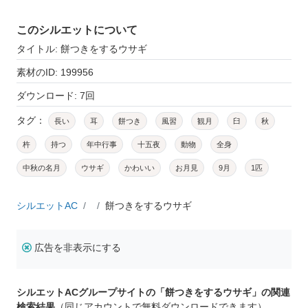
このシルエットについて
タイトル: 餅つきをするウサギ
素材のID: 199956
ダウンロード: 7回
タグ：
長い
耳
餅つき
風習
観月
臼
秋
杵
持つ
年中行事
十五夜
動物
全身
中秋の名月
ウサギ
かわいい
お月見
9月
1匹
シルエットAC
餅つきをするウサギ
広告を非表示にする
シルエットACグループサイトの「餅つきをするウサギ」の関連
検索結果
（同じアカウントで無料ダウンロードできます）