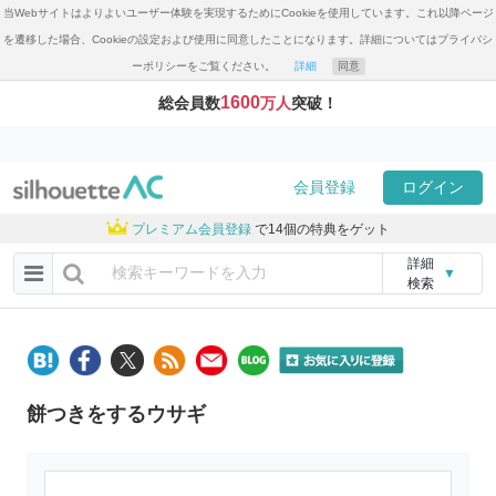
当Webサイトはよりよいユーザー体験を実現するためにCookieを使用しています。これ以降ページ
を遷移した場合、Cookieの設定および使用に同意したことになります。詳細についてはプライバシ
ーポリシーをご覧ください。
詳細
同意
1600
総会員数
万人
突破！
会員登録
ログイン
プレミアム会員登録
で14個の特典をゲット
詳細
▼
検索
餅つきをするウサギ