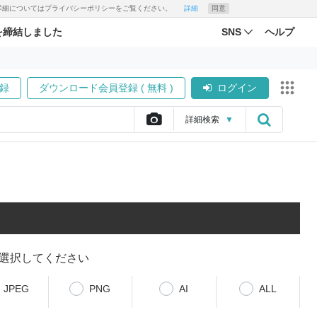
す。詳細についてはプライバシーポリシーをご覧ください。
詳細
同意
を締結しました
SNS
ヘルプ
録
ダウンロード会員登録 ( 無料 )
ログイン
詳細
検索
▼
選択してください
JPEG
PNG
AI
ALL