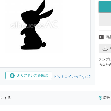
L
商
テンプ
あなた
BTCアドレスを確認
ビットコインってなに?
示にする
広告