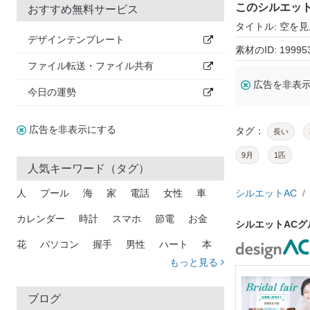
このシルエッ
おすすめ無料サービス
タイトル: 空を
デザインテンプレート
素材のID: 19995
ファイル転送・ファイル共有
広告を非表
今日の運勢
広告を非表示にする
タグ：
長い
9月
1匹
人気キーワード（タグ）
人
プール
海
家
電話
女性
車
シルエットAC
カレンダー
時計
スマホ
節電
お金
シルエットAC
花
パソコン
握手
男性
ハート
本
もっと見る
矢印
猫
手
メール
トラック
木
犬
吹き出し
カメラ
星
プレゼント
ブログ