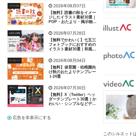
飛行機
グラフ
ビル
魚
家族
書類
2026年08月07日
イラストAC
【無料】読書の秋をイメー
歩く
工場
会社
太陽
キラキラ
ジしたイラスト素材30選｜
POP・おたより・掲示物に
おすすめ
人物
虫眼鏡
花火
電車
ビジネス
2026年07月28日
お役立ち情報
子供
作業員
葉
相談
ピクトグラム
【無料でかわいく】七五三
フォトブックにおすすめの
イラスト素材30選｜和風の
飾り付け素材が揃う
2026年08月04日
テンプレート
【無料】保育園・幼稚園向
け秋のおたよりテンプレー
ト24選
2026年07月30日
デザイン
【無料】X（Twitter）ヘッ
ダーテンプレート30選｜か
わいい・シンプルなどデザ
イン別に紹介
広告を非表示にする
このシルエットは