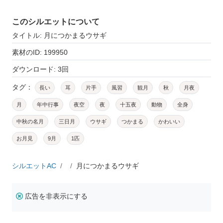
このシルエットについて
タイトル: 月につかまるウサギ
素材のID: 199950
ダウンロード: 3回
タグ：
長い
耳
片手
風習
観月
秋
月夜
月
年中行事
夜空
夜
十五夜
動物
全身
中秋の名月
三日月
ウサギ
つかまる
かわいい
お月見
9月
1匹
シルエットAC
月につかまるウサギ
広告を非表示にする