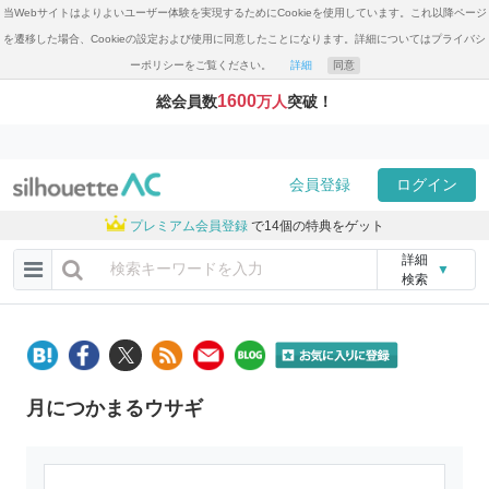
当Webサイトはよりよいユーザー体験を実現するためにCookieを使用しています。これ以降ページ
を遷移した場合、Cookieの設定および使用に同意したことになります。詳細についてはプライバシ
ーポリシーをご覧ください。
詳細
同意
1600
総会員数
万人
突破！
会員登録
ログイン
プレミアム会員登録
で14個の特典をゲット
詳細
▼
検索
月につかまるウサギ