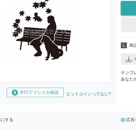
L
商
テンプ
あなた
BTCアドレスを確認
ビットコインってなに?
示にする
広告