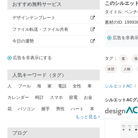
このシルエッ
おすすめ無料サービス
タイトル: ベン
デザインテンプレート
素材のID: 19993
ファイル転送・ファイル共有
広告を非表
今日の運勢
広告を非表示にする
タグ：
葉
落
休憩
人物
人気キーワード（タグ）
人
プール
海
家
電話
女性
車
シルエットAC
カレンダー
時計
スマホ
節電
お金
シルエットAC
花
パソコン
握手
男性
ハート
本
もっと見る
矢印
猫
手
メール
トラック
木
犬
吹き出し
カメラ
星
プレゼント
ブログ