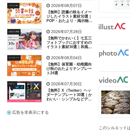
飛行機
グラフ
ビル
魚
家族
書類
2026年08月07日
イラストAC
【無料】読書の秋をイメー
歩く
工場
会社
太陽
キラキラ
ジしたイラスト素材30選｜
POP・おたより・掲示物に
おすすめ
人物
虫眼鏡
花火
電車
ビジネス
2026年07月28日
お役立ち情報
子供
作業員
葉
相談
ピクトグラム
【無料でかわいく】七五三
フォトブックにおすすめの
イラスト素材30選｜和風の
飾り付け素材が揃う
2026年08月04日
テンプレート
【無料】保育園・幼稚園向
け秋のおたよりテンプレー
ト24選
2026年07月30日
デザイン
【無料】X（Twitter）ヘッ
ダーテンプレート30選｜か
わいい・シンプルなどデザ
イン別に紹介
広告を非表示にする
このシルエットは