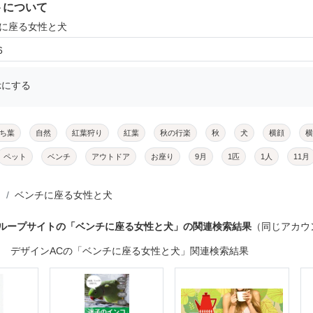
トについて
チに座る女性と犬
6
示にする
ち葉
自然
紅葉狩り
紅葉
秋の行楽
秋
犬
横顔
横
ペット
ベンチ
アウトドア
お座り
9月
1匹
1人
11月
ベンチに座る女性と犬
グループサイトの「ベンチに座る女性と犬」の関連検索結果
（同じアカウ
デザインACの「ベンチに座る女性と犬」関連検索結果