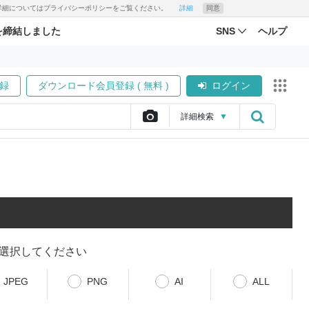
す。詳細についてはプライバシーポリシーをご覧ください。
詳細
同意
を締結しました
SNS
ヘルプ
録
ダウンロード会員登録 ( 無料 )
ログイン
詳細
検索
▼
選択してください
JPEG
PNG
AI
ALL