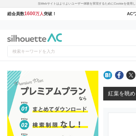
当Webサイトはよりよいユーザー体験を実現するためにCookieを使
1600
AC
総会員数
万人
突破！
紅葉を眺め