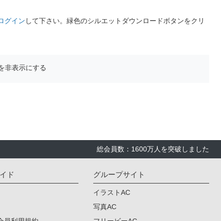
ログイン
して下さい。緑色のシルエットダウンロードボタンをクリ
を非表示にする
総会員数：1600万人を突破しました
イド
グループサイト
イラストAC
写真AC
会員利用規約
フリービーAC