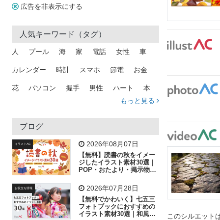
広告を非表示にする
人気キーワード（タグ）
人
プール
海
家
電話
女性
車
カレンダー
時計
スマホ
節電
お金
花
パソコン
握手
男性
ハート
本
もっと見る
矢印
猫
手
メール
トラック
木
犬
吹き出し
カメラ
星
プレゼント
ブログ
飛行機
グラフ
ビル
魚
家族
書類
2026年08月07日
イラストAC
【無料】読書の秋をイメー
歩く
工場
会社
太陽
キラキラ
ジしたイラスト素材30選｜
POP・おたより・掲示物に
おすすめ
人物
虫眼鏡
花火
電車
ビジネス
2026年07月28日
お役立ち情報
子供
作業員
葉
相談
ピクトグラム
【無料でかわいく】七五三
フォトブックにおすすめの
イラスト素材30選｜和風の
このシルエットは