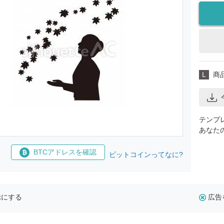
L
商
テンプ
あなた
BTCアドレスを確認
ビットコインってなに?
示にする
広告