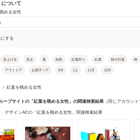
トについて
を眺める女性
1
示にする
見上げる
見る
葉
自然
紅葉狩り
紅葉
秋の行楽
秋
アウトドア
お団子ヘア
9月
1人
11月
10月
紅葉を眺める女性
グループサイトの「紅葉を眺める女性」の関連検索結果
（同じアカウント
デザインACの「紅葉を眺める女性」関連検索結果