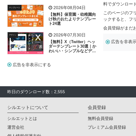
飾り付け素材が揃う
料でダウンロー
2026年08月04日
テンプレート
このページのフ
【無料】保育園・幼稚園向
け秋のおたよりテンプレー
ックすると、フ
ト24選
会員登録がまだ
2026年07月30日
デザイン
広告を非表
【無料】X（Twitter）ヘッ
ダーテンプレート30選｜か
わいい・シンプルなどデザ
イン別に紹介
広告を非表示にする
昨日のダウンロード数：2,555
シルエットについて
会員登録
シルエットとは
無料会員登録
運営会社
プレミアム会員登録
個人情報保護方針