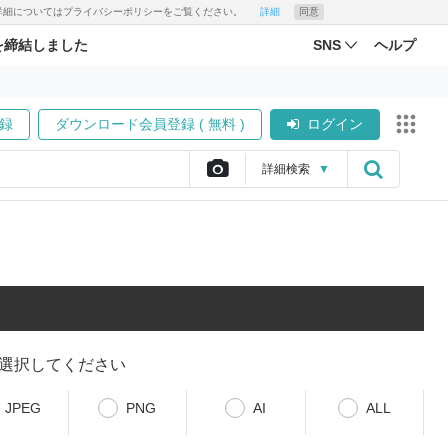
す。詳細についてはプライバシーポリシーをご覧ください。
詳細
同意
を締結しました
SNS
ヘルプ
録
ダウンロード会員登録 ( 無料 )
ログイン
詳細
検索
▼
選択してください
JPEG
PNG
AI
ALL