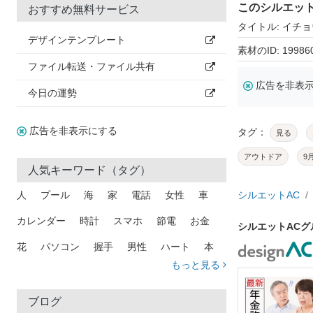
このシルエッ
おすすめ無料サービス
タイトル: イチ
デザインテンプレート
素材のID: 19986
ファイル転送・ファイル共有
広告を非表
今日の運勢
広告を非表示にする
タグ：
見る
アウトドア
9
人気キーワード（タグ）
人
プール
海
家
電話
女性
車
シルエットAC
カレンダー
時計
スマホ
節電
お金
シルエットAC
花
パソコン
握手
男性
ハート
本
もっと見る
矢印
猫
手
メール
トラック
木
犬
吹き出し
カメラ
星
プレゼント
ブログ