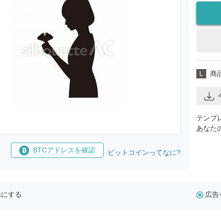
L
商
テンプ
あなた
BTCアドレスを確認
ビットコインってなに?
示にする
広告