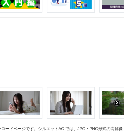
ードページです。シルエットAC では、JPG・PNG形式の高解像