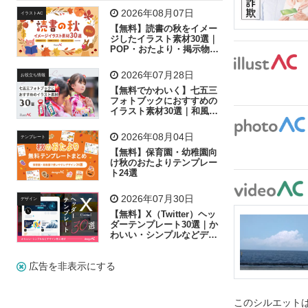
飛行機
グラフ
ビル
魚
家族
書類
2026年08月07日
イラストAC
【無料】読書の秋をイメー
歩く
工場
会社
太陽
キラキラ
ジしたイラスト素材30選｜
POP・おたより・掲示物に
おすすめ
人物
虫眼鏡
花火
電車
ビジネス
2026年07月28日
お役立ち情報
子供
作業員
葉
相談
ピクトグラム
【無料でかわいく】七五三
フォトブックにおすすめの
イラスト素材30選｜和風の
飾り付け素材が揃う
2026年08月04日
テンプレート
【無料】保育園・幼稚園向
け秋のおたよりテンプレー
ト24選
2026年07月30日
デザイン
【無料】X（Twitter）ヘッ
ダーテンプレート30選｜か
わいい・シンプルなどデザ
イン別に紹介
広告を非表示にする
このシルエットは