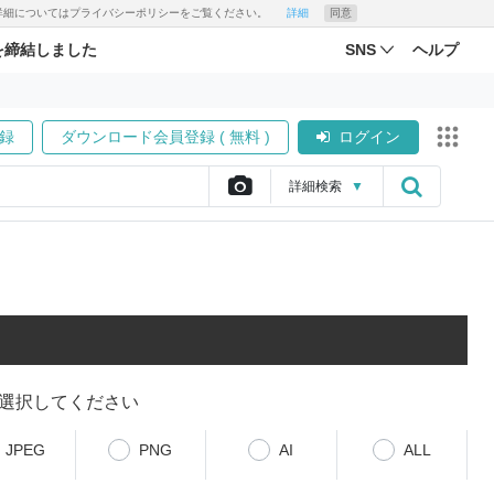
す。詳細についてはプライバシーポリシーをご覧ください。
詳細
同意
を締結しました
SNS
ヘルプ
録
ダウンロード会員登録 ( 無料 )
ログイン
詳細
検索
▼
選択してください
JPEG
PNG
AI
ALL