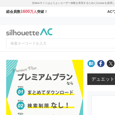
当Webサイトはよりよいユーザー体験を実現するためにCookieを使
1600
AC
総会員数
万人
突破！
デュエット