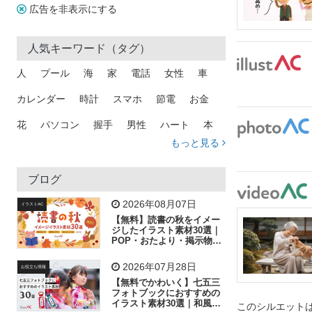
広告を非表示にする
人気キーワード（タグ）
人
プール
海
家
電話
女性
車
カレンダー
時計
スマホ
節電
お金
花
パソコン
握手
男性
ハート
本
もっと見る
矢印
猫
手
メール
トラック
木
犬
吹き出し
カメラ
星
プレゼント
ブログ
飛行機
グラフ
ビル
魚
家族
書類
2026年08月07日
イラストAC
【無料】読書の秋をイメー
歩く
工場
会社
太陽
キラキラ
ジしたイラスト素材30選｜
POP・おたより・掲示物に
おすすめ
人物
虫眼鏡
花火
電車
ビジネス
2026年07月28日
お役立ち情報
子供
作業員
葉
相談
ピクトグラム
【無料でかわいく】七五三
フォトブックにおすすめの
イラスト素材30選｜和風の
このシルエットは