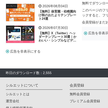
飾り付け素材が揃う
無料でダウンロ
2026年08月04日
テンプレート
このページのフ
【無料】保育園・幼稚園向
け秋のおたよりテンプレー
ックすると、フ
ト24選
会員登録がまだ
2026年07月30日
デザイン
広告を非表
【無料】X（Twitter）ヘッ
ダーテンプレート30選｜か
わいい・シンプルなどデザ
イン別に紹介
広告を非表示にする
昨日のダウンロード数：2,555
シルエットについて
会員登録
シルエットとは
無料会員登録
運営会社
プレミアム会員登録
個人情報保護方針