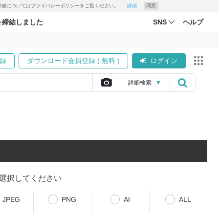
す。詳細についてはプライバシーポリシーをご覧ください。
詳細
同意
を締結しました
SNS
ヘルプ
録
ダウンロード会員登録 ( 無料 )
ログイン
詳細
検索
▼
選択してください
JPEG
PNG
AI
ALL