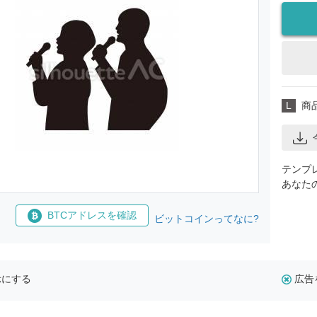
L
商
テンプ
あなた
BTCアドレスを確認
ビットコインってなに?
示にする
広告