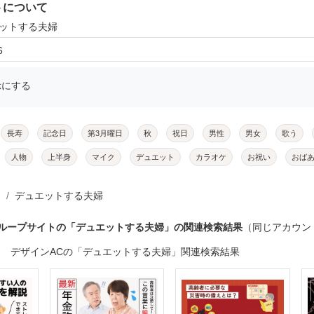
トについて
エットする夫婦
6
示にする
長寿
記念日
第3月曜日
秋
祝日
男性
男女
歌う
人物
上半身
マイク
デュエット
カラオケ
お祝い
おば
デュエットする夫婦
グループサイトの「デュエットする夫婦」の関連検索結果
（同じアカウン
デザインACの「デュエットする夫婦」関連検索結果