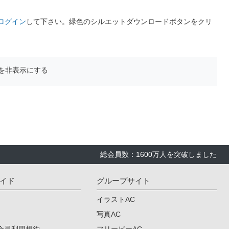
ログイン
して下さい。緑色のシルエットダウンロードボタンをクリ
を非表示にする
総会員数：1600万人を突破しました
イド
グループサイト
イラストAC
写真AC
会員利用規約
フリービーAC