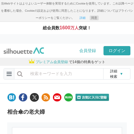
当Webサイトはよりよいユーザー体験を実現するためにCookieを使用しています。これ以降ページ
を遷移した場合、Cookieの設定および使用に同意したことになります。詳細についてはプライバシ
ーポリシーをご覧ください。
詳細
同意
1600
総会員数
万人
突破！
会員登録
ログイン
プレミアム会員登録
で14個の特典をゲット
詳細
▼
検索
相合傘の老夫婦