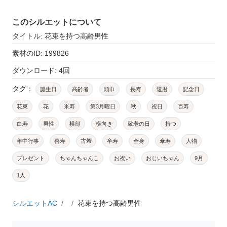
このシルエットについて
タイトル: 花束を持つ高齢男性
素材のID: 199826
ダウンロード: 4回
タグ：
誕生日
高齢者
頭巾
長寿
還暦
記念日
花束
花
米寿
第3月曜日
秋
祝日
百寿
白寿
男性
横顔
横向き
敬老の日
持つ
年中行事
喜寿
古希
卒寿
全身
傘寿
人物
プレゼント
ちゃんちゃんこ
お祝い
おじいちゃん
9月
1人
シルエットAC
花束を持つ高齢男性