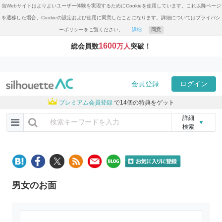
当Webサイトはよりよいユーザー体験を実現するためにCookieを使用しています。これ以降ページ
を遷移した場合、Cookieの設定および使用に同意したことになります。詳細についてはプライバシ
ーポリシーをご覧ください。
詳細
同意
1600
総会員数
万人
突破！
会員登録
ログイン
プレミアム会員登録
で14個の特典をゲット
詳細
▼
検索
男女のお面