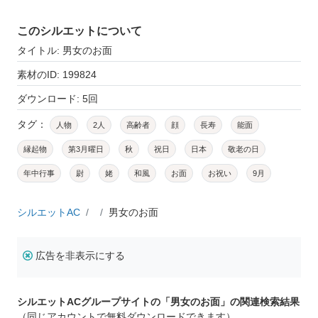
このシルエットについて
タイトル: 男女のお面
素材のID: 199824
ダウンロード: 5回
タグ：
人物
2人
高齢者
顔
長寿
能面
縁起物
第3月曜日
秋
祝日
日本
敬老の日
年中行事
尉
姥
和風
お面
お祝い
9月
シルエットAC
男女のお面
広告を非表示にする
シルエットACグループサイトの「男女のお面」の関連検索結果
（同じアカウントで無料ダウンロードできます）