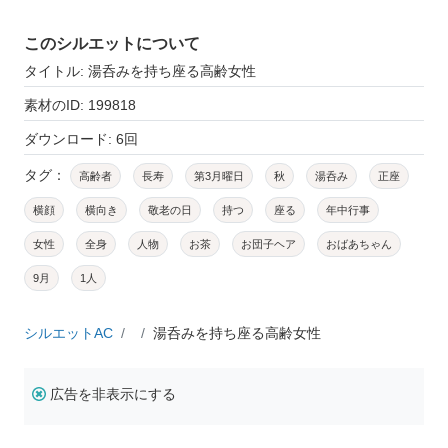
このシルエットについて
タイトル: 湯呑みを持ち座る高齢女性
素材のID: 199818
ダウンロード: 6回
タグ：
高齢者
長寿
第3月曜日
秋
湯呑み
正座
横顔
横向き
敬老の日
持つ
座る
年中行事
女性
全身
人物
お茶
お団子ヘア
おばあちゃん
9月
1人
シルエットAC
湯呑みを持ち座る高齢女性
広告を非表示にする