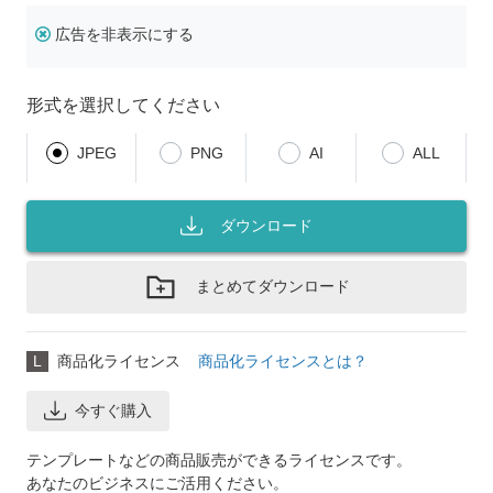
広告を非表示にする
形式を選択してください
JPEG
PNG
AI
ALL
ダウンロード
まとめてダウンロード
L
商品化ライセンス
商品化ライセンスとは？
今すぐ購入
テンプレートなどの商品販売ができるライセンスです。
あなたのビジネスにご活用ください。