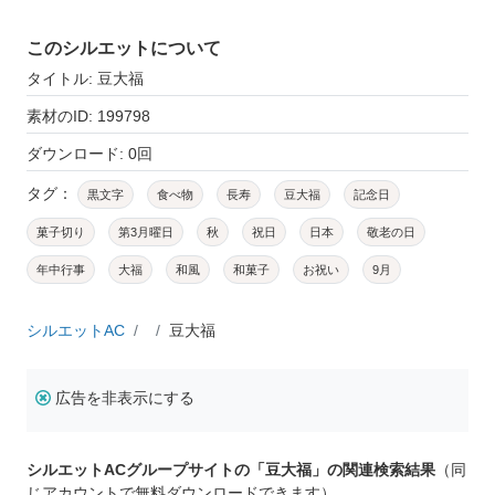
このシルエットについて
タイトル: 豆大福
素材のID: 199798
ダウンロード: 0回
タグ：
黒文字
食べ物
長寿
豆大福
記念日
菓子切り
第3月曜日
秋
祝日
日本
敬老の日
年中行事
大福
和風
和菓子
お祝い
9月
シルエットAC
豆大福
広告を非表示にする
シルエットACグループサイトの「豆大福」の関連検索結果
（同
じアカウントで無料ダウンロードできます）